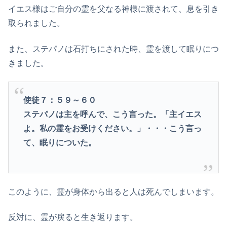
イエス様はご自分の霊を父なる神様に渡されて、息を引き
取られました。
また、ステパノは石打ちにされた時、霊を渡して眠りにつ
きました。
使徒７：５９～６０
ステパノは主を呼んで、こう言った。「主イエス
よ。私の霊をお受けください。」
・・・こう言っ
て、眠りについた。
このように、霊が身体から出ると人は死んでしまいます。
反対に、霊が戻ると生き返ります。