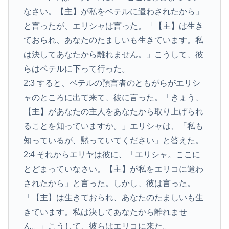
なさい。【主】が私をベテルに遣わされたから」
と言ったが、エリシャは言った。「【主】は生き
ておられ、あなたのたましいも生きています。私
は決してあなたから離れません。」こうして、彼
らはベテルに下って行った。
2:3 すると、ベテルの預言者のともがらがエリシ
ャのところに出て来て、彼に言った。「きょう、
【主】があなたの主人をあなたから取り上げられ
ることを知っていますか。」エリシャは、「私も
知っているが、黙っていてください」と答えた。
2:4 それからエリヤは彼に、「エリシャ。ここに
とどまっていなさい。【主】が私をエリコに遣わ
されたから」と言った。しかし、彼は言った。
「【主】は生きておられ、あなたのたましいも生
きています。私は決してあなたから離れませ
ん。」こうして、彼らはエリコに来た。