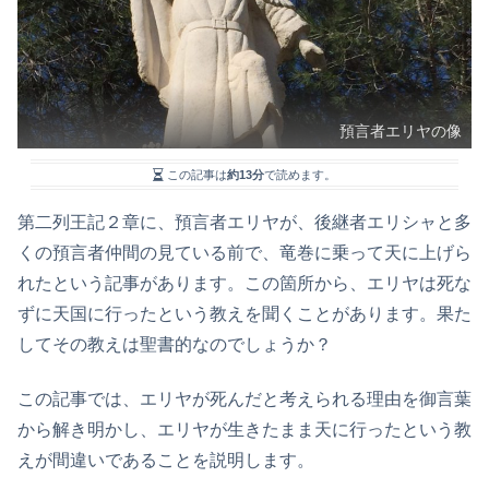
預言者エリヤの像
この記事は
約13分
で読めます。
第二列王記２章に、預言者エリヤが、後継者エリシャと多
くの預言者仲間の見ている前で、竜巻に乗って天に上げら
れたという記事があります。この箇所から、エリヤは死な
ずに天国に行ったという教えを聞くことがあります。果た
してその教えは聖書的なのでしょうか？
この記事では、エリヤが死んだと考えられる理由を御言葉
から解き明かし、エリヤが生きたまま天に行ったという教
えが間違いであることを説明します。