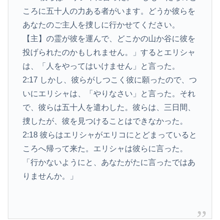
ころに五十人の力ある者がいます。どうか彼らを
あなたのご主人を捜しに行かせてください。
【主】の霊が彼を運んで、どこかの山か谷に彼を
投げられたのかもしれません。」するとエリシャ
は、「人をやってはいけません」と言った。
2:17 しかし、彼らがしつこく彼に願ったので、つ
いにエリシャは、「やりなさい」と言った。それ
で、彼らは五十人を遣わした。彼らは、三日間、
捜したが、彼を見つけることはできなかった。
2:18 彼らはエリシャがエリコにとどまっていると
ころへ帰って来た。エリシャは彼らに言った。
「行かないようにと、あなたがたに言ったではあ
りませんか。」