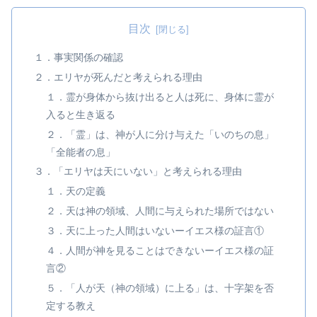
目次
１．事実関係の確認
２．エリヤが死んだと考えられる理由
１．霊が身体から抜け出ると人は死に、身体に霊が
入ると生き返る
２．「霊」は、神が人に分け与えた「いのちの息」
「全能者の息」
３．「エリヤは天にいない」と考えられる理由
１．天の定義
２．天は神の領域、人間に与えられた場所ではない
３．天に上った人間はいないーイエス様の証言①
４．人間が神を見ることはできないーイエス様の証
言②
５．「人が天（神の領域）に上る」は、十字架を否
定する教え