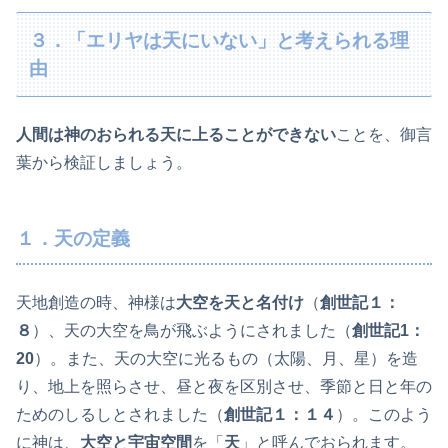
３．「エリヤは天にいない」と考えられる理
由
人間は神のおられる天に上ることができない
ことを、御言
葉から検証しましょう。
１．天の定義
天地創造の時、神様は
大空を天と名付け
（
創世記１：
８
）、天の大空を鳥が飛ぶようにされました（
創世記1：
20
）。また、天の大空に光るもの（太陽、月、星）を造
り、地上を照らさせ、昼と夜を区別させ、季節と日と年の
ためのしるしとされました（
創世記１：１４
）。このよう
に神は、
大空と宇宙空間
を「
天
」と呼んでおられます。