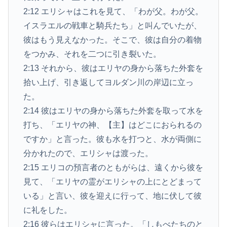
2:12 エリシャはこれを見て、「わが父。わが父。
イスラエルの戦車と騎兵たち」と叫んでいたが、
彼はもう見えなかった。そこで、彼は自分の着物
をつかみ、それを二つに引き裂いた。
2:13 それから、彼はエリヤの身から落ちた外套を
拾い上げ、引き返してヨルダン川の岸辺に立っ
た。
2:14 彼はエリヤの身から落ちた外套を取って水を
打ち、「エリヤの神、【主】はどこにおられるの
ですか」と言った。彼も水を打つと、水が両側に
分かれたので、エリシャは渡った。
2:15 エリコの預言者のともがらは、遠くから彼を
見て、「エリヤの霊がエリシャの上にとどまって
いる」と言い、彼を迎えに行って、地に伏して彼
に礼をした。
2:16 彼らはエリシャに言った。「しもべたちのと