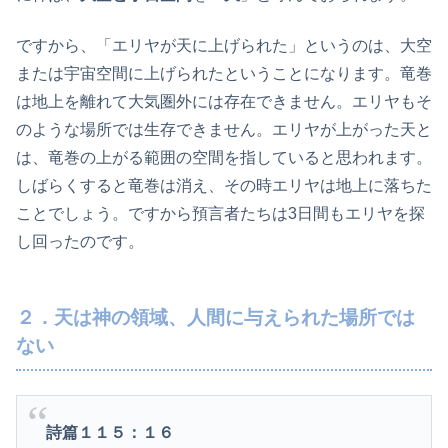
ですから、「エリヤが天に上げられた」というのは、大空
または宇宙空間に上げられたということになります。竜巻
は地上を離れて大気圏外には存在できません。エリヤもそ
のような場所では生存できません。エリヤが上がった天と
は、竜巻の上がる範囲の空間を指していると思われます。
しばらくすると竜巻は消え、その時エリヤは地上に落ちた
ことでしょう。ですから預言者たちは3日間もエリヤを探
し回ったのです。
２．天は神の領域、人間に与えられた場所では
ない
詩篇１１５：１６