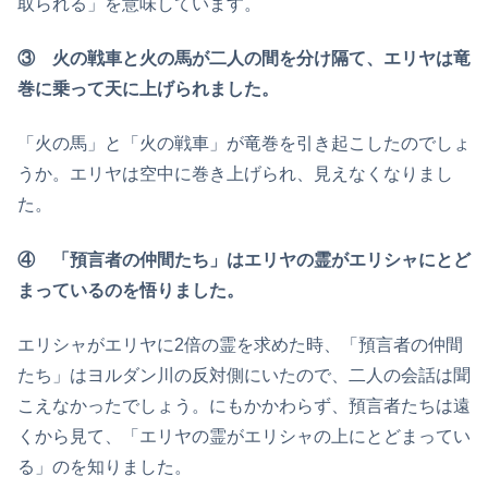
取られる」を意味しています。
③ 火の戦車と火の馬が二人の間を分け隔て、エリヤは竜
巻に乗って天に上げられました。
「火の馬」と「火の戦車」が竜巻を引き起こしたのでしょ
うか。エリヤは空中に巻き上げられ、見えなくなりまし
た。
④ 「預言者の仲間たち」はエリヤの霊がエリシャにとど
まっているのを悟り
ました。
エリシャがエリヤに2倍の霊を求めた時、「預言者の仲間
たち」はヨルダン川の反対側にいたので、二人の会話は聞
こえなかったでしょう。にもかかわらず、預言者たちは遠
くから見て、「エリヤの霊がエリシャの上にとどまってい
る」のを知りました。