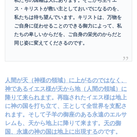
私たちの国籍は天にあります。そこから主イエ
ス・キリストが救い主としておいでになるのを、
私たちは待ち望んでいます。キリストは、万物を
ご自身に従わせることのできる御力によって、私
たちの卑しいからだを、ご自身の栄光のからだと
同じ姿に変えてくださるのです。
人間が天（神様の領域）に上がるのではなく、
神であるイエス様が天から地（人間の領域）に
降りて来られます
。再臨されたイエス様は地上
に神の国を打ち立て、王として全世界を支配さ
れます。そして子羊の御座のある永遠のエルサ
レムも、天から地上に降りて来ます。
天の御
国、永遠の神の国は地上に出現する
のです。