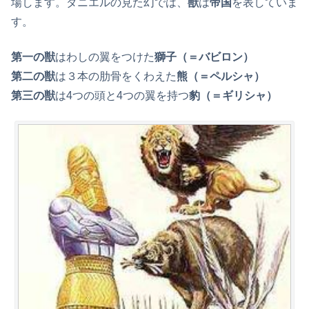
場します。ダニエルの見た幻では、
獣
は
帝国
を表していま
す。
第一の獣
はわしの翼をつけた
獅子（＝バビロン）
第二の獣
は３本の肋骨をくわえた
熊（＝ペルシャ）
第三の獣
は4つの頭と4つの翼を持つ
豹（＝ギリシャ）