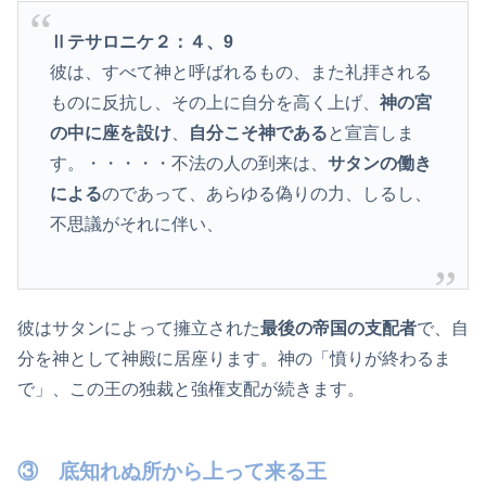
Ⅱテサロニケ２：４、9
彼は、すべて神と呼ばれるもの、また礼拝される
ものに反抗し、その上に自分を高く上げ、
神の宮
の中に座を設け
、
自分こそ神である
と宣言しま
す。・・・・・不法の人の到来は、
サタンの働き
による
のであって、あらゆる偽りの力、しるし、
不思議がそれに伴い、
彼はサタンによって擁立された
最後の帝国の支配者
で、自
分を神として神殿に居座ります。神の「憤りが終わるま
で」、この王の独裁と強権支配が続きます。
③ 底知れぬ所から上って来る王