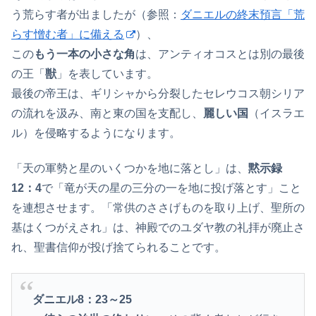
う荒らす者が出ましたが（参照：
ダニエルの終末預言「荒
らす憎む者」に備える
）、
この
もう一本の小さな角
は、アンティオコスとは別の最後
の王「
獣
」を表しています。
最後の帝王は、ギリシャから分裂したセレウコス朝シリア
の流れを汲み、南と東の国を支配し、
麗しい国
（イスラエ
ル）を侵略するようになります。
「天の軍勢と星のいくつかを地に落とし」は、
黙示録
12：4
で「竜が天の星の三分の一を地に投げ落とす」こと
を連想させます。「常供のささげものを取り上げ、聖所の
基はくつがえされ」は、神殿でのユダヤ教の礼拝が廃止さ
れ、聖書信仰が投げ捨てられることです。
ダニエル8：23～25