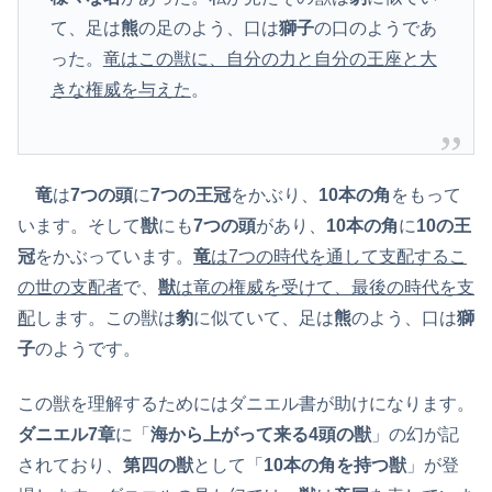
て、足は
熊
の足のよう、口は
獅子
の口のようであ
った。
竜はこの獣に、自分の力と自分の王座と大
きな権威を与えた
。
竜
は
7つの頭
に
7つの王冠
をかぶり、
10本の角
をもって
います。そして
獣
にも
7つの頭
があり、
10本の角
に
10の王
冠
をかぶっています。
竜
は7つの時代を通して支配するこ
の世の支配者
で、
獣
は竜の権威を受けて、最後の時代を支
配
します。この獣は
豹
に似ていて、足は
熊
のよう、口は
獅
子
のようです。
この獣を理解するためにはダニエル書が助けになります。
ダニエル7章
に「
海から上がって来る4頭の獣
」の幻が記
されており、
第四の獣
として「
10本の角を持つ獣
」が登