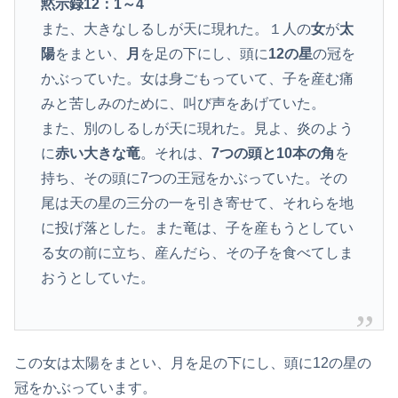
黙示録12：1～4
また、大きなしるしが天に現れた。１人の
女
が
太
陽
をまとい、
月
を足の下にし、頭に
12の星
の冠を
かぶっていた。女は身ごもっていて、子を産む痛
みと苦しみのために、叫び声をあげていた。
また、別のしるしが天に現れた。見よ、炎のよう
に
赤い大きな竜
。それは、
7つの頭と10本の角
を
持ち、その頭に7つの王冠をかぶっていた。その
尾は天の星の三分の一を引き寄せて、それらを地
に投げ落とした。また竜は、子を産もうとしてい
る女の前に立ち、産んだら、その子を食べてしま
おうとしていた。
この女は太陽をまとい、月を足の下にし、頭に12の星の
冠をかぶっています。