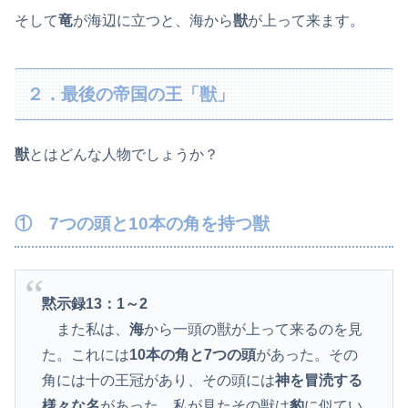
そして
竜
が海辺に立つと、海から
獣
が上って来ます。
２．最後の帝国の王「獣」
獣
とはどんな人物でしょうか？
① 7つの頭と10本の角を持つ獣
黙示録13：1～2
また私は、
海
から一頭の獣が上って来るのを見
た。これには
10本の角と7つの頭
があった。その
角には十の王冠があり、その頭には
神を冒涜する
様々な名
があった。私が見たその獣は
豹
に似てい