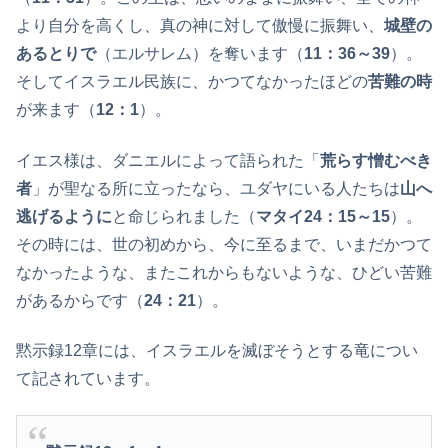
より自分を高くし、真の神に対して傲慢に振舞い、
城壁の
あるとりで
（エルサレム）を奪います（
11：36～39
）。
そしてイスラエル民族に、かつてなかったほどの
苦難の時
が来ます（
12：1
）。
イエス様は、ダニエルによって語られた「
荒らす憎むべき
者
」が聖なる所に立ったなら、ユダヤにいる人たちは
山へ
逃げるように
と命じられました（
マタイ24：15～15
）。
その時には、世の初めから、今に至るまで、いまだかつて
なかったような、またこれからもないような、ひどい苦難
があるからです（
24：21
）。
黙示録12章には、イスラエルを滅ぼそうとする竜につい
て記されています。