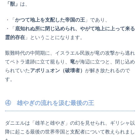
「獣」
は、
・「
かつて地上を支配した帝国の王
」であり、
・「
底知れぬ所に閉じ込められ、やがて地上に上って来る
霊的存在
」ということになります。
艱難時代の中間期に、イスラエル民族が竜の攻撃から逃れ
てペトラ遺跡に立て籠もり、
竜
が海辺に立つと、閉じ込め
られていた
アポリュオン（破壊者）
が解き放たれるので
す。
④ 雄やぎの流れを汲む最後の王
ダニエルは「雄羊と雄やぎ」の幻を見せられ、ギリシャ以
降に起こる最後の世界帝国と支配者について教えられまし