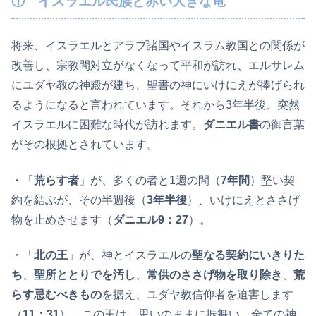
① イスラエル民族と赤い大きな竜
将来、イスラエルとアラブ諸国やイスラム教国との関係が
改善し、宗教間対立がなくなって平和が訪れ、エルサレム
にユダヤ教の神殿が建ち、聖書の神にいけにえが捧げられ
るようになると言われています。それから3年半後、突然
イスラエルに困難な時代が訪れます。
ダニエル書
の御言葉
がその根拠とされています。
・「
荒らす者
」が、多くの者と1週の間（
7年間
）堅い契
約を結ぶが、その半週後（
3年半後
）、いけにえとささげ
物を止めさせます（
ダニエル9：27
）。
・「
北の王
」が、神とイスラエルの
聖なる契約にいきりた
ち
、
聖所ととりでを汚し
、
常供のささげ物を取り除き
、
荒
らす忌むべきもの
を据え、ユダヤ教信仰者を迫害します
（
11：31
）。この王は、思いのままに振舞い、全ての神