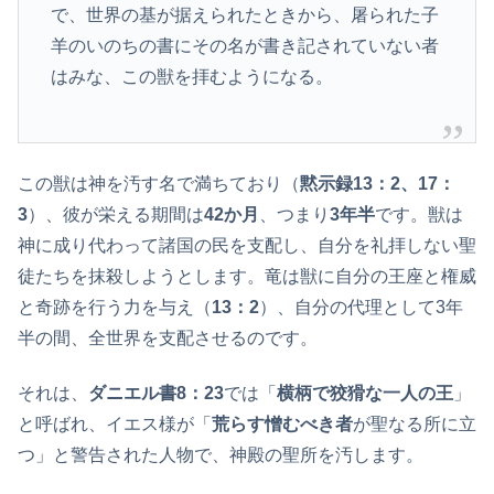
で、世界の基が据えられたときから、屠られた子
羊のいのちの書にその名が書き記されていない者
はみな、この獣を拝むようになる。
この獣は神を汚す名で満ちており（
黙示録13：2、17：
3
）、彼が栄える期間は
42か月
、つまり
3年半
です。獣は
神に成り代わって諸国の民を支配し、自分を礼拝しない聖
徒たちを抹殺しようとします。竜は獣に自分の王座と権威
と奇跡を行う力を与え（
13：2
）、自分の代理として3年
半の間、全世界を支配させるのです。
それは、
ダニエル書8：23
では「
横柄で狡猾な一人の王
」
と呼ばれ、イエス様が「
荒らす憎むべき者
が聖なる所に立
つ」と警告された人物で、神殿の聖所を汚します。