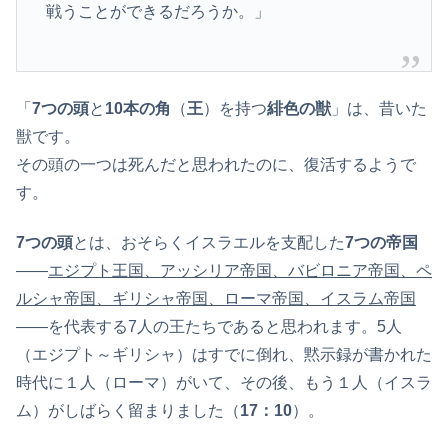
戦うことができるだろうか。」
「
7
つの頭
と
10
本の角
（
王
）を持つ
緋色の獣
」は、昔いた
獣です。
その頭の一つは死んだと思われたのに、復活するようで
す。
7
つの頭
とは、おそらくイスラエルを支配した
7つの帝国
――
エジプト王国、アッシリア帝国、バビロニア帝国、ペ
ルシャ帝国、ギリシャ帝国、ローマ帝国、イスラム帝国
――を代表する7人の王たちであると思われます。5人
（エジプト～ギリシャ）はすでに倒れ、黙示録が書かれた
時代に１人（ローマ）がいて、その後、もう１人（イスラ
ム）がしばらく留まりました（
17：10
）。