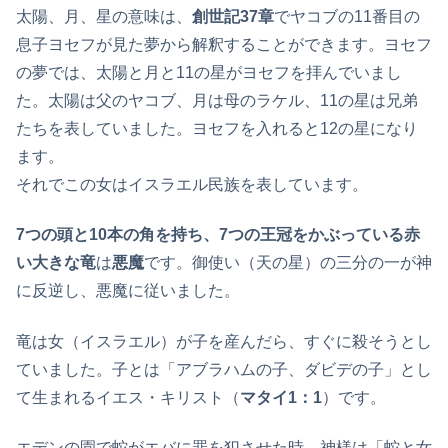
太陽、月、星の意味は、
創世記37章
でヤコブの11番目の
息子ヨセフが見た夢から解釈することができます。ヨセフ
の夢では、太陽と月と11の星がヨセフを拝んでいまし
た。太陽は父のヤコブ、月は母のラケル、11の星は兄弟
たちを表していました。ヨセフを入れると12の星になり
ます。
それでこの女はイスラエル民族を表しています。
7
つの頭と10本の角を持ち、7つの王冠をかぶっている赤
い大きな竜
は
悪魔
です。御使い（天の星）の三分の一が神
に反逆し、悪魔に従いました。
竜は女（イスラエル）が子を産んだら、すぐに殺そうとし
ていました。子とは「アブラハムの子、ダビデの子」とし
て生まれるイエス・キリスト（
マタイ1：1
）です。
エデンの園で蛇がエバに罪を犯させた時、神様は「蛇と女