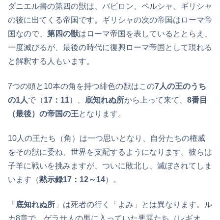
ダニエル書の第四の獣は、バビロン、ペルシャ、ギリシャ
の後に出てくる帝国です。ギリシャの次の帝国はローマ帝
国なので、
第四の獣
はローマ帝国を表しているととらえ、
一度滅びるが、最後の時代に復興ローマ帝国として現れる
と解釈する人もいます。
7つの頭と10本の角を持つ緋色の獣はこの
7人の王のうち
の1人
で（
17：11
）、
底知れぬ所
から上って来て、
8番目
（最後）の帝国の王
となります。
10人の王たち（角）は一つ思いとなり、自分たちの権威
をその獣に委ね、世界を支配するようになります。彼らは
子羊に戦いを挑みますが、ついに敗北し、滅ぼされてしま
います（
黙示録17：12～14
）。
「
底知れぬ所
」は死者の行く「よみ」とは異なります。ル
カ8章で、ゲラサ人の男に入っていた悪霊たち（レギオ