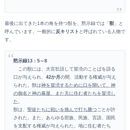
最後に出てきた1本の角を持つ獣を、黙示録では「
獣
」と
呼んでいます。一般的に
反キリスト
と呼ばれている人物で
す。
黙示録13：5～8
この獣には、大言壮語して冒涜のことばを語る
口が与えられ、
42か月
の間、活動する権威が与え
られた。獣は
神を冒涜するために口を開いて、神
の御名と神の幕屋、また天に住む者たちを冒涜し
た
。
獣は、
聖徒たちに戦いを挑んで打ち勝つ
ことが許
された。また、あらゆる部族、民族、言語、国民
を支配する権威が与えられた。地に住む者たち