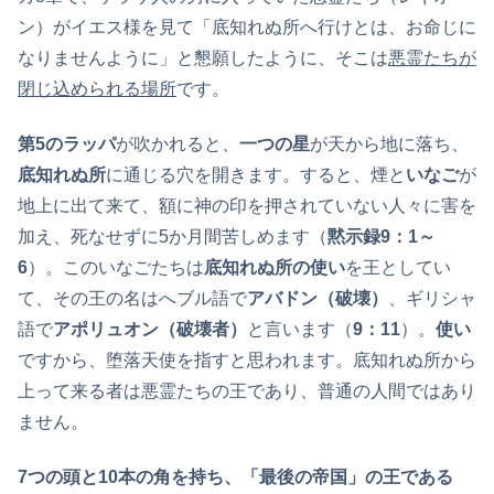
ン）がイエス様を見て「底知れぬ所へ行けとは、お命じに
なりませんように」と懇願したように、そこは
悪霊たちが
閉じ込められる場所
です。
第5のラッパ
が吹かれると、
一つの星
が天から地に落ち、
底知れぬ所
に通じる穴を開きます。すると、煙と
いなご
が
地上に出て来て、額に神の印を押されていない人々に害を
加え、死なせずに5か月間苦しめます（
黙示録9：1～
6
）。このいなごたちは
底知れぬ所の使い
を王としてい
て、その王の名はへブル語で
アバドン（破壊）
、ギリシャ
語で
アポリュオン（破壊者）
と言います（
9：11
）。
使い
ですから、堕落天使を指すと思われます。底知れぬ所から
上って来る者は悪霊たちの王であり、普通の人間ではあり
ません。
7
つの頭と10本の角を持ち、「最後の帝国」の王である