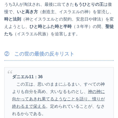
うち3人が淘汰され、最後に出てきた
もうひとりの王
は傲
慢で、
いと高き方
（創造主、イスラエルの神）を冒涜し、
時と法則
（神とイスラエルとの契約、安息日や律法）を変
えようとし、
ひと時とふた時と半時
（３年半）の間、
聖徒
たち
（イスラエル民族）を迫害します。
② この世の最後の反キリスト
ダニエル11：36
この王は、思いのままにふるまい、すべての神
よりも自分を高め、大いなるものとし、
神の神に
向かってあきれ果てるようなことを語り、憤りが
終わるまで栄える
。定められていることが、なさ
れるからである。