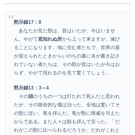
黙示録17：8
あなたが見た獣は、昔はいたが、今はいませ
ん。やがて
底知れぬ所
から上って来ますが、滅び
ることになります。地に住む者たちで、世界の基
が据えられたときからいのちの書に名が書き記さ
れていない者たちは、その獣が昔はいたが今はお
らず、やがて現れるのを見て驚くでしょう。
黙示録13：3～4
その
頭
のうちの一つは打たれて死んだと思われ
たが、その致命的な傷は治った。全地は驚いてそ
の獣に従い、竜を拝んだ。竜が獣に権威を与えた
からである。また人々は獣も拝んで言った。「だ
れがこの獣に比べられるだろうか。だれがこれと