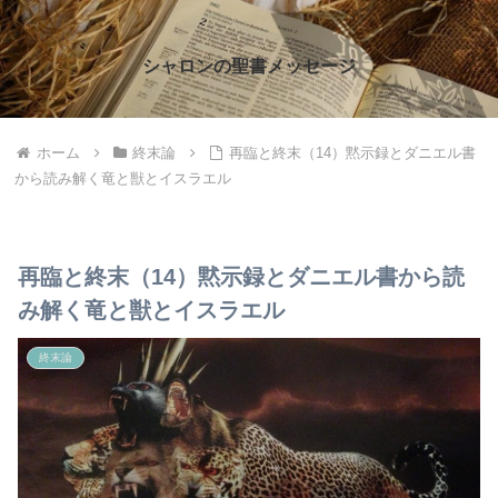
シャロンの聖書メッセージ
ホーム
終末論
再臨と終末（14）黙示録とダニエル書
から読み解く竜と獣とイスラエル
再臨と終末（14）黙示録とダニエル書から読
み解く竜と獣とイスラエル
終末論