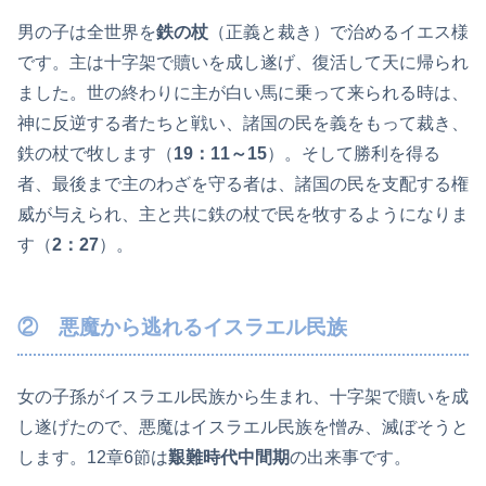
男の子は全世界を
鉄の杖
（正義と裁き）で治めるイエス様
です。主は十字架で贖いを成し遂げ、復活して天に帰られ
ました。世の終わりに主が白い馬に乗って来られる時は、
神に反逆する者たちと戦い、諸国の民を義をもって裁き、
鉄の杖で牧します（
19：11～15
）。そして勝利を得る
者、最後まで主のわざを守る者は、諸国の民を支配する権
威が与えられ、主と共に鉄の杖で民を牧するようになりま
す（
2：27
）。
② 悪魔から逃れるイスラエル民族
女の子孫がイスラエル民族から生まれ、十字架で贖いを成
し遂げたので、悪魔はイスラエル民族を憎み、滅ぼそうと
します。12章6節は
艱難時代中間期
の出来事です。