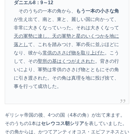
ダニエル8：9～12
そのうちの一本の角から、
もう一本の小さな角
が生え出て、南と、東と、麗しい国に向かって、
非常に大きくなっていった。それは大きくなって
天の軍勢に達し、天の軍勢と星のいくつかを地に
落とし
て、これを踏みつけ、軍の長に並ぶほどに
なり、彼から
常供
のささげ物を取り上げた
。こう
して、その
聖所の基はくつがえされた
。背きの行
いにより、軍勢は常供のささげ物とともにその角
に引き渡された。その角は真理を地に投げ捨て、
事を行って成功した。
ギリシャ帝国の後、4つの国（4本の角）が出て来ます。
そのうちの1本は
セレウコス朝シリア
を表していました。
その角からは、かつてアンティオコス・エピファネスとい