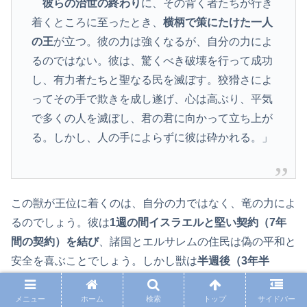
彼らの治世の終わり
に、その背く者たちが行き
着くところに至ったとき、
横柄で策にたけた一人
の王
が立つ。彼の力は強くなるが、自分の力によ
るのではない。彼は、驚くべき破壊を行って成功
し、有力者たちと聖なる民を滅ぼす。狡猾さによ
ってその手で欺きを成し遂げ、心は高ぶり、平気
で多くの人を滅ぼし、君の君に向かって立ち上が
る。しかし、人の手によらずに彼は砕かれる。」
この獣が王位に着くのは、自分の力ではなく、竜の力によ
るのでしょう。彼は
1週の間イスラエルと堅い契約（7年
間の契約）を結び
、諸国とエルサレムの住民は偽の平和と
安全を喜ぶことでしょう。しかし獣は
半週後（3年半
後）、契約を破棄
し、いけにえとささげ物を止めさせます
（
9：27
）。イスラエルの神に立ち向かい、エルサレムを
メニュー
ホーム
検索
トップ
サイドバー