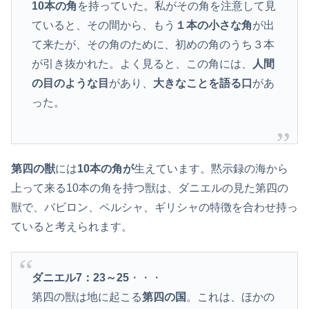
10本の角
を持っていた。私がその角を注意して見
ていると、その間から、もう
１本の小さな角
が出
て来たが、その角のために、初めの角のうち３本
が引き抜かれた。よく見ると、この角には、
人間
の目のような目
があり、
大きなことを語る口
があ
った。
第四の獣
には
10本の角が
生えています。黙示録の海から
上って来る10本の角を持つ獣は、ダニエルの見た第四の
獣で、バビロン、ペルシャ、ギリシャの特徴を合わせ持っ
ていると考えられます。
ダニエル7：23～25
・・・
第四の獣は地に起こる
第四の国
。これは、ほかの