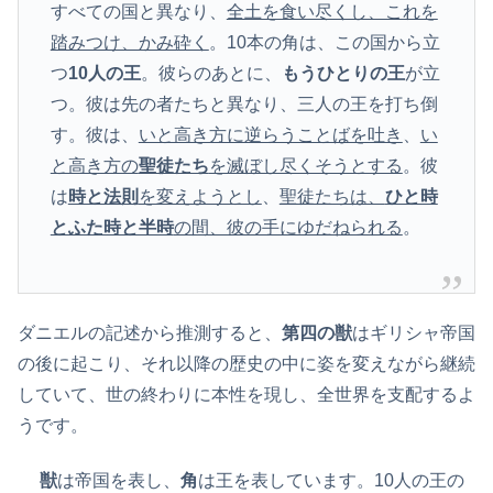
すべての国と異なり、
全土を食い尽くし、これを
踏みつけ、かみ砕く
。10本の角は、この国から立
つ
10人の王
。彼らのあとに、
もうひとりの王
が立
つ。彼は先の者たちと異なり、三人の王を打ち倒
す。彼は、
いと高き方に逆らうことばを吐き
、
い
と高き方の
聖徒たち
を滅ぼし尽くそうとする
。彼
は
時と法則
を変えようとし
、
聖徒たちは、
ひと時
とふた時と半時
の間、彼の手にゆだねられる
。
ダニエルの記述から推測すると、
第四の獣
はギリシャ帝国
の後に起こり、それ以降の歴史の中に姿を変えながら継続
していて、世の終わりに本性を現し、全世界を支配するよ
うです。
獣
は帝国を表し、
角
は王を表しています。10人の王の