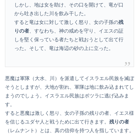
しかし、地は女を助け、その口を開けて、竜が口
から吐き出した川を飲み干した。
すると竜は女に対して激しく怒り、女の子孫の
残
りの者
、すなわち、神の戒めを守り、イエスの証
しを堅く保っている者たちと戦おうとして出て行
った。そして、竜は海辺の砂の上に立った。
悪魔は軍隊（大水、川）を派遣してイスラエル民族を滅ぼ
そうとしますが、大地が割れ、軍隊は地に飲み込まれてし
まうのでしょう。イスラエル民族はボツラに逃げ込みま
す。
すると悪魔は激しく怒り、女の子孫の残りの者、イエス様
を信じるユダヤ人と戦うために出て行きます。
残りの者
（レムナント）とは、真の信仰を持つ人を指しています。