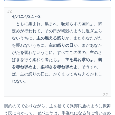
ゼパニヤ2:1
～3
ともに集まれ、集まれ。恥知らずの国民よ。御
定めが行われて、その日が籾殻のように過ぎ去ら
ないうちに。
主の燃える怒り
が、まだあなたがた
を襲わないうちに。
主の怒りの日
が、まだあなた
がたを襲わないうちに。すべてこの国の、主のさ
ばきを行う柔和な者たちよ、
主を尋ね求めよ
。
義
を尋ね求めよ
。
柔和さを尋ね求めよ
。そうすれ
ば、主の怒りの日に、かくまってもらえるかもし
れない。
契約の民でありながら、主を捨てて異邦民族のように振舞
う民に向かって、ゼパニヤは、手遅れになる前に悔い改め