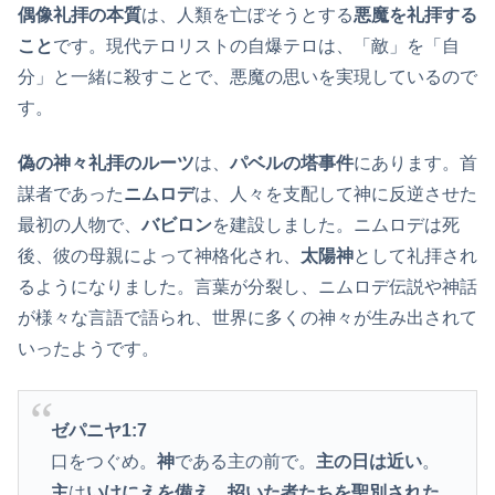
偶像礼拝の本質
は、人類を亡ぼそうとする
悪魔を礼拝する
こと
です。現代テロリストの自爆テロは、「敵」を「自
分」と一緒に殺すことで、悪魔の思いを実現しているので
す。
偽の神々礼拝のルーツ
は、
パベルの塔事件
にあります。首
謀者であった
ニムロデ
は、人々を支配して神に反逆させた
最初の人物で、
バビロン
を建設しました。ニムロデは死
後、彼の母親によって神格化され、
太陽神
として礼拝され
るようになりました。言葉が分裂し、ニムロデ伝説や神話
が様々な言語で語られ、世界に多くの神々が生み出されて
いったようです。
ゼパニヤ1:7
口をつぐめ。
神
である主の前で。
主の日は近い
。
主
は
いけにえを備え、招いた者たちを聖別された