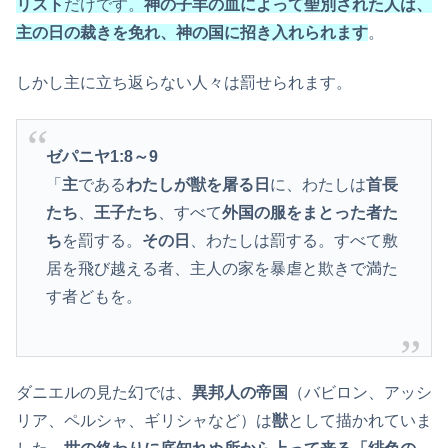
リスト
だけです。
神の子羊の血によって聖別された人は、
主の日の裁きを免れ、神の国に招き入れられます
。
しかし主に立ち返らない人々は罰せられます。
ゼパニヤ
1:8
～9
「
主
である
わたしが獣を屠る日
に、わたしは
首長
たち
、
王子たち
、すべて
外国の服をまとった者た
ち
を罰する。
その日
、わたしは罰する。すべて敷
居を飛び越える者、主人の家を暴虐と欺きで満た
す者どもを。
ダニエルの見た幻では、
異邦人の帝国
（バビロン、アッシ
リア、ペルシャ、ギリシャなど）は
獣
として描かれていま