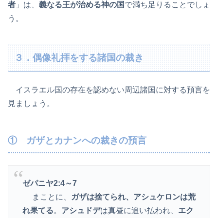
者
」は、
義なる王が治める神の国
で満ち足りることでしょ
う。
３．偶像礼拝をする諸国の裁き
イスラエル国の存在を認めない周辺諸国に対する預言を
見ましょう。
① ガザとカナンへの裁きの預言
ゼパニヤ2:4
～7
まことに、
ガザは捨てられ、アシュケロンは荒
れ果てる
。
アシュドデ
は真昼に追い払われ、
エク