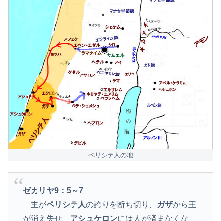
ペリシテ人の地
ゼカリヤ9：5～7
主が
ペリシテ人
の誇りを断ち切り、
ガザ
から王
が消え失せ、
アシュケロン
には人が済まなくな