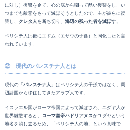
に対し）復讐を企て、心の底から嘲って酷い復讐をし、い
つまでも敵意をもって滅ぼそうとしたので、主が彼らに復
讐し、
クレタ人
を断ち切り、
海辺の残った者を滅ぼす
。
ペリシテ人は後にエドム（エサウの子孫）と同化したと言
われています。
② 現代のパレスチナ人とは
現代の「
パレスチナ人
」はペリシテ人の子孫ではなく、周
辺諸国から移住してきたアラブ人です。
イスラエル国がローマ帝国によって滅ぼされ、ユダヤ人が
世界離散すると、
ローマ皇帝ハドリアヌス
がユダヤという
地名を消し去るため、「ペリシテ人の地」という意味で