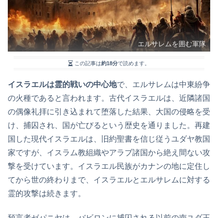
エルサレムを囲む軍隊
この記事は
約18分
で読めます。
イスラエルは霊的戦いの中心地
で、エルサレムは中東紛争
の火種であると言われます。古代イスラエルは、近隣諸国
の偶像礼拝に引き込まれて堕落した結果、大国の侵略を受
け、捕囚され、国が亡びるという歴史を通りました。再建
国した現代イスラエルは、旧約聖書を信じ従うユダヤ教国
家ですが、イスラム教組織やアラブ諸国から絶え間ない攻
撃を受けています。イスラエル民族がカナンの地に定住し
てから世の終わりまで、イスラエルとエルサレムに対する
霊的攻撃は続きます。
預言者ゼパニヤは、バビロンに捕囚される以前の南ユダ王