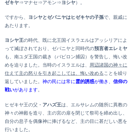
ゼキヤ
⇒マナセ⇒アモン⇒
ヨシヤ
）。
ですから、
ヨシヤとゼパニヤはヒゼキヤの子孫
で、親戚に
あたります。
ヨシヤ王
の時代、既に北王国イスラエルはアッシリアによ
って滅ぼされており、ゼパニヤと同時代の
預言者エレミヤ
も、南ユダ王国の裁き（バビロン捕囚）を警告し、悔い改
めを迫りました。当時のイスラエルは、
周辺諸国の神々に
仕えて主の怒りを引き起こしては、悔い改める
ことを繰り
返していました。
神の民には常に
霊的誘惑
が働き、
信仰の
戦い
があります
。
ヒゼキヤ王の父・
アハズ王
は、エルサレムの随所に異教の
神々の神殿を造り、主の宮の扉を閉じて祭司を締め出し、
自分の息子を偶像神に捧げるなど、主の目に甚だしい悪を
行いました。