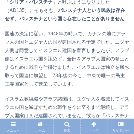
「
シリア・パレスチナ
」と呼ぶようになりました
（AD135）。そもそも、
パレスチナ人という民族は存在
せず
、
パレスチナという国も存在したことがありません
。
国連の決定に従い、1948年の時点で、カナンの地にアラ
ブ人の国とユダヤ人の国が建国される予定でした。ユダヤ
人側は同意してイスラエル建国を宣言しましたが、アラブ
側はイスラエル国を認めず、全部をアラブ人国家の領土と
するために戦争を仕掛けました。イスラエルは独立を勝ち
取って国連に加盟し、78年後の今も、中東で唯一の民主
主義国家として繁栄しています。
イスラム教組織やアラブ諸国は、ユダヤ人を殲滅してイス
ラエル国を滅ぼすための戦争を今に至るまで継続し、アラ
ブ人国家はまだ建国されていません。彼らが「パレスチナ
を占領から解放する」と言う時、
イスラエルの国土として
メニュー
ホーム
検索
トップ
サイドバー
認められている土地もパレスチナの領土にする
という意味