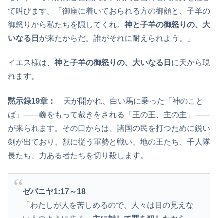
て叫びます。「御座に着いておられる方の御顔と、子羊の
御怒りから私たちを隠してくれ。
神と子羊の御怒りの、大
いなる日
が来たからだ。誰がそれに耐えられよう。」
イエス様は、
神と子羊の御怒りの、大いなる日
に天から現
れます。
黙示録19章：
天が開かれ、白い馬に乗った「神のこと
ば」――義をもって裁きをされる「王の王、主の主」――
が来られます。その口からは、諸国の民を打つために鋭い
剣が出ており、獣に従う軍勢と戦い、地の王たち、千人隊
長たち、力ある者たちを切り殺します。
ゼパニヤ1:17
～18
「わたしが人を苦しめるので、人々は目の見えな