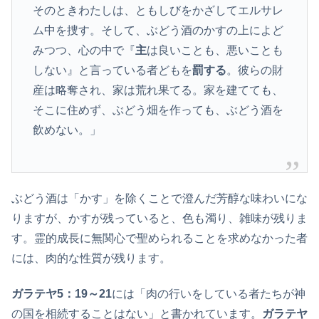
そのときわたしは、ともしびをかざしてエルサレ
ム中を捜す。そして、ぶどう酒のかすの上によど
みつつ、心の中で『
主
は良いことも、悪いことも
しない』と言っている者どもを
罰する
。彼らの財
産は略奪され、家は荒れ果てる。家を建てても、
そこに住めず、ぶどう畑を作っても、ぶどう酒を
飲めない。」
ぶどう酒は「かす」を除くことで澄んだ芳醇な味わいにな
りますが、かすが残っていると、色も濁り、雑味が残りま
す。霊的成長に無関心で聖められることを求めなかった者
には、肉的な性質が残ります。
ガラテヤ5：19～21
には「肉の行いをしている者たちが神
の国を相続することはない」と書かれています。
ガラテヤ