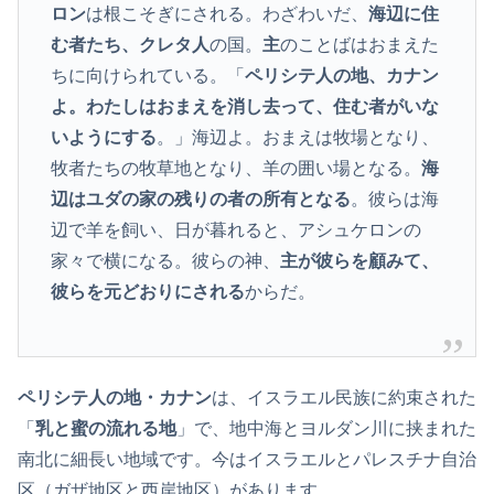
ロン
は根こそぎにされる。わざわいだ、
海辺に住
む者たち、クレタ人
の国。
主
のことばはおまえた
ちに向けられている。「
ペリシテ人の地、カナン
よ。わたしはおまえを消し去って、住む者がいな
いようにする
。」海辺よ。おまえは牧場となり、
牧者たちの牧草地となり、羊の囲い場となる。
海
辺はユダの家の残りの者の所有となる
。彼らは海
辺で羊を飼い、日が暮れると、アシュケロンの
家々で横になる。彼らの神、
主が彼らを顧みて、
彼らを元どおりにされる
からだ。
ペリシテ人の地・カナン
は、イスラエル民族に約束された
「
乳と蜜の流れる地
」で、地中海とヨルダン川に挟まれた
南北に細長い地域です。今はイスラエルとパレスチナ自治
区（ガザ地区と西岸地区）があります。