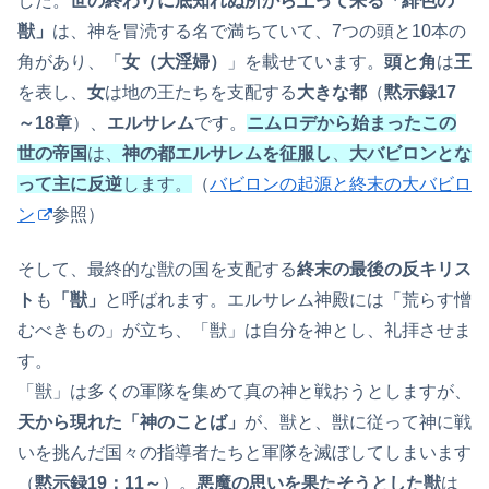
した。
世の終わりに底知れぬ所から上って来る「緋色の
獣」
は、神を冒涜する名で満ちていて、7つの頭と10本の
角があり、「
女（大淫婦）
」を載せています。
頭と角
は
王
を表し、
女
は地の王たちを支配する
大きな都
（
黙示録17
～18章
）、
エルサレム
です。
ニムロデから始まったこの
世の帝国
は、
神の都エルサレムを征服し
、
大バビロンとな
って主に反逆
します。
（
バビロンの起源と終末の大バビロ
ン
参照）
そして、最終的な獣の国を支配する
終末の最後の反キリス
ト
も
「獣」
と呼ばれます。エルサレム神殿には「荒らす憎
むべきもの」が立ち、「獣」は自分を神とし、礼拝させま
す。
「獣」は多くの軍隊を集めて真の神と戦おうとしますが、
天から現れた「神のことば」
が、獣と、獣に従って神に戦
いを挑んだ国々の指導者たちと軍隊を滅ぼしてしまいます
（
黙示録19：11～
）。
悪魔の思いを果たそうとした獣
は