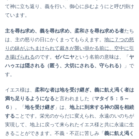
て神に立ち返り、義を行い、御心に歩むようにと呼び掛け
ています。
主を尋ね求め、義を尋ね求め、柔和さを尋ね求める者
たち
は、主の怒りの日にかくまってもらえます。
地に７つの怒
りの鉢がぶちまけられて裁きが襲い掛かる前に、空中に引
き揚げられる
のです。
ゼパニヤ
という名前の意味は、「
ヤ
ハゥエは隠される（匿う、大切にされる、守られる）
」で
す。
イエス様は、
柔和な者は地を受け継ぎ、義に飢え渇く者は
満ち足りるようになる
と言われました（
マタイ５：５～
６
）。「
地を受け継ぎ
」は、
地上に到来する神の国を相続
する
ことです。栄光のからだに変えられ、永遠のいのちが
実現して、地上に戻って来られたイエス様と共に永遠に生
きることができます。不義・不正に苦しみ「
義に飢え渇く