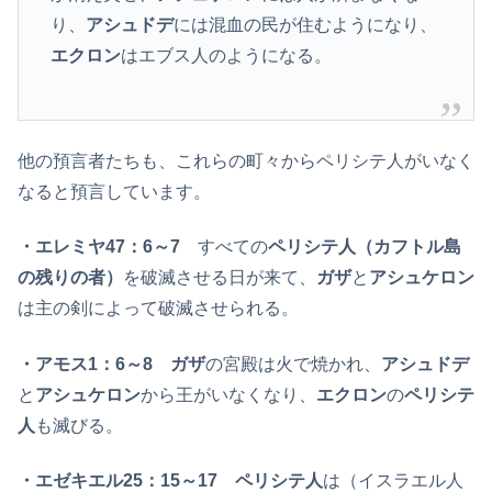
り、
アシュドデ
には混血の民が住むようになり、
エクロン
はエブス人のようになる。
他の預言者たちも、これらの町々からペリシテ人がいなく
なると預言しています。
・エレミヤ47：6～7
すべての
ペリシテ人（カフトル島
の残りの者）
を破滅させる日が来て、
ガザ
と
アシュケロン
は主の剣によって破滅させられる。
・アモス1：6～8 ガザ
の宮殿は火で焼かれ、
アシュドデ
と
アシュケロン
から王がいなくなり、
エクロン
の
ペリシテ
人
も滅びる。
・エゼキエル25：15～17 ペリシテ人
は（イスラエル人