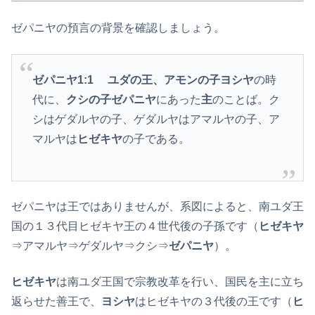
ゼパニヤの預言の背景を確認しましょう。
ゼパニヤ1:1
ユダの王、アモンの子ヨシヤ
の時
代に、
クシの子ゼパニヤ
にあった
主
のことば。ク
シはゲダルヤの子、ゲダルヤはアマルヤの子、ア
マルヤは
ヒゼキヤ
の子である。
ゼパニヤは王ではありませんが、系図によると、南ユダ王
国の１３代目ヒゼキヤ王の４世代後の子孫です（
ヒゼキヤ
⇒アマルヤ⇒ゲダルヤ⇒クシ⇒
ゼパニヤ
）。
ヒゼキヤ
は南ユダ王国で宗教改革を行い、国民を主に立ち
返らせた善王で、
ヨシヤ
はヒゼキヤの３代後の王です（
ヒ