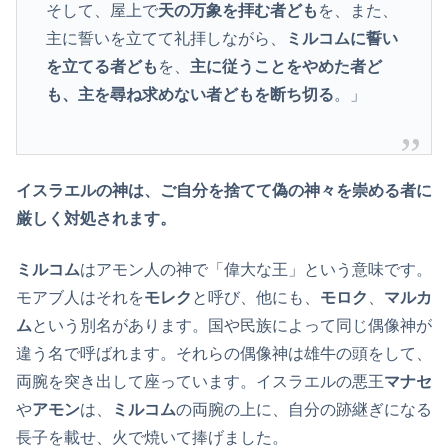
そして、屋上で
天の万象を拝む者ども
を、また、
主に誓いを立てて礼拝しながら、
ミルコムに誓い
を立てる者ども
を、
主に従うことをやめた者ど
も、主を尋ね求めない者どもを断ち切る
。」
イスラエルの神は、ご自分を捨てて偽の神々を崇める者に
厳しく対処されます。
ミルコム
はアモン人の神で「偉大な王」という意味です。
モアブ人はそれを
モレク
と呼び、他にも、
モロク
、
マルカ
ム
という別名があります。国や民族によって同じ偶像神が
違う名で呼ばれます。それらの偶像神は雄牛の頭をして、
両腕を突き出して座っています。イスラエルの悪王
マナセ
や
アモン
は、
ミルコム
の両腕の上に、自分の跡継ぎになる
長子を載せ、火で焼いて捧げました。