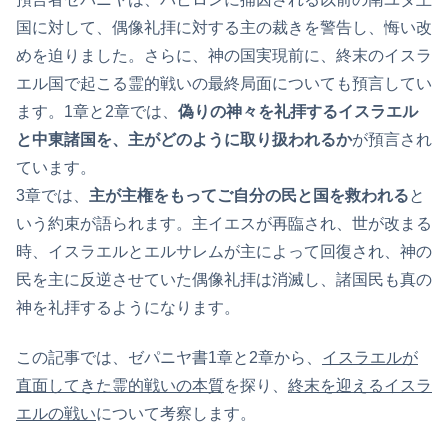
国に対して、偶像礼拝に対する主の裁きを警告し、悔い改
めを迫りました。さらに、神の国実現前に、終末のイスラ
エル国で起こる霊的戦いの最終局面についても預言してい
ます。1章と2章では、
偽りの神々を礼拝するイスラエル
と中東諸国を、主がどのように取り扱われるか
が預言され
ています。
3章では、
主が主権をもってご自分の民と国を救われる
と
いう約束が語られます。主イエスが再臨され、世が改まる
時、イスラエルとエルサレムが主によって回復され、神の
民を主に反逆させていた偶像礼拝は消滅し、諸国民も真の
神を礼拝するようになります。
この記事では、ゼパニヤ書1章と2章から、
イスラエルが
直面してきた霊的戦いの本質
を探り、
終末を迎えるイスラ
エルの戦い
について考察します。