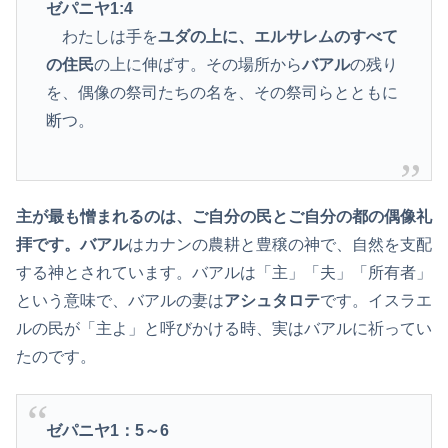
ゼパニヤ1:4
わたしは手を
ユダの上に、エルサレムのすべて
の住民
の上に伸ばす。その場所から
バアル
の残り
を、偶像の祭司たちの名を、その祭司らとともに
断つ。
主が最も憎まれるのは、ご自分の民とご自分の都の偶像礼
拝です。バアル
はカナンの農耕と豊穣の神で、自然を支配
する神とされています。バアルは「主」「夫」「所有者」
という意味で、バアルの妻は
アシュタロテ
です。イスラエ
ルの民が「主よ」と呼びかける時、実はバアルに祈ってい
たのです。
ゼパニヤ1
：5～6