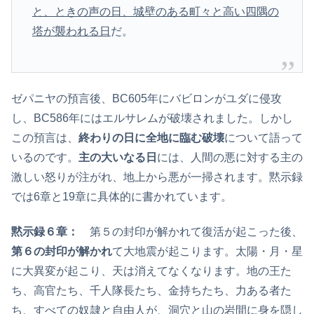
と、ときの声の日、城壁のある町々と高い四隅の
塔が襲われる日
だ。
ゼパニヤの預言後、BC605年にバビロンがユダに侵攻
し、BC586年にはエルサレムが破壊されました。しかし
この預言は、
終わりの日に全地に臨む破壊
について語って
いるのです。
主の大いなる日
には、人間の悪に対する主の
激しい怒りが注がれ、地上から悪が一掃されます。黙示録
では6章と19章に具体的に書かれています。
黙示録６章：
第５の封印が解かれて復活が起こった後、
第６の封印が解かれ
て大地震が起こります。太陽・月・星
に大異変が起こり、天は消えてなくなります。地の王た
ち、高官たち、千人隊長たち、金持ちたち、力ある者た
ち、すべての奴隷と自由人が、洞穴と山の岩間に身を隠し