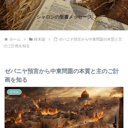
シャロンの聖書メッセージ
ホーム
終末論
ゼパニヤ預言から中東問題の本質と主
のご計画を知る
ゼパニヤ預言から中東問題の本質と主のご計
画を知る
終末論