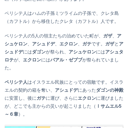
ペリシテ人はハムの子孫ミツライムの子孫で、クレタ島
（カフトル）から移住したクレタ（カフトル）人です。
ペリシテ人の5人の領主たちの治めていた町が、
ガザ
、
ア
シュケロン
、
アシュドデ
、
エクロン
、
ガテ
です。
ガザ
と
ア
シュドデ
には
ダゴン
が祭られ、
アシュケロン
には
アシュタ
ロテ
が、
エクロン
には
バアル・ゼブブ
が祭られていまし
た。
ペリシテ人
はイスラエル民族にとっての宿敵です。イスラ
エルの契約の箱を奪い、
アシュドデ
にあった
ダゴンの神殿
に安置し、後に
ガテ
に運び、さらに
エクロン
に運びました
が、どこでも主からの災いが起こりました（
Ⅰサムエル5
～６章
）。