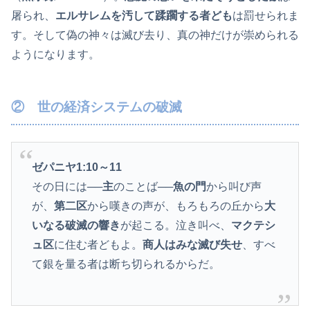
屠られ、
エルサレムを汚して蹂躙する者ども
は罰せられま
す。そして偽の神々は滅び去り、真の神だけが崇められる
ようになります。
② 世の経済システムの破滅
ゼパニヤ1:10
～11
その日には──
主
のことば──
魚の門
から叫び声
が、
第二区
から嘆きの声が、もろもろの丘から
大
いなる破滅の響き
が起こる。泣き叫べ、
マクテシ
ュ区
に住む者どもよ。
商人はみな滅び失せ
、すべ
て銀を量る者は断ち切られるからだ。