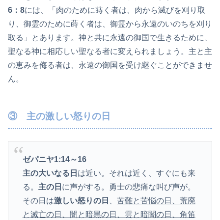
6：8
には、「肉のために蒔く者は、肉から滅びを刈り取
り、御霊のために蒔く者は、御霊から永遠のいのちを刈り
取る」とあります。神と共に永遠の御国で生きるために、
聖なる神に相応しい聖なる者に変えられましょう。主と主
の恵みを侮る者は、永遠の御国を受け継ぐことができませ
ん。
③ 主の激しい怒りの日
ゼパニヤ1:14
～16
主の大いなる日
は近い。それは近く、すぐにも来
る。
主の日
に声がする。勇士の悲痛な叫び声が。
その日は
激しい怒りの日
、
苦難と苦悩の日、荒廃
と滅亡の日、闇と暗黒の日、雲と暗闇の日、角笛