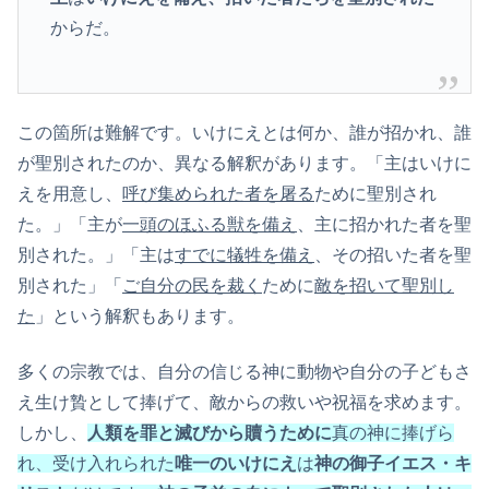
からだ。
この箇所は難解です。いけにえとは何か、誰が招かれ、誰
が聖別されたのか、異なる解釈があります。「主はいけに
えを用意し、
呼び集められた者を屠る
ために聖別され
た。」「主が
一頭のほふる獣を備え
、主に招かれた者を聖
別された。」「主は
すでに犠牲を備え
、その招いた者を聖
別された」「
ご自分の民を裁く
ために
敵を招いて聖別し
た
」という解釈もあります。
多くの宗教では、自分の信じる神に動物や自分の子どもさ
え生け贄として捧げて、敵からの救いや祝福を求めます。
しかし、
人類を罪と滅びから贖うために
真の神に捧げら
れ、受け入れられた
唯一のいけにえ
は
神の御子イエス・キ