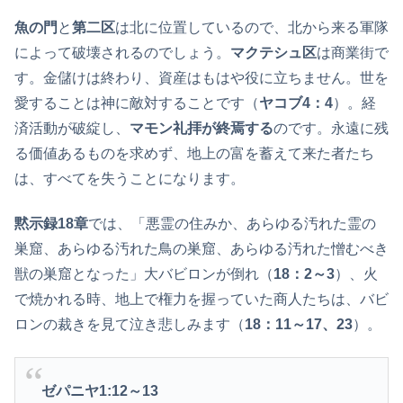
魚の門
と
第二区
は北に位置しているので、北から来る軍隊
によって破壊されるのでしょう。
マクテシュ区
は商業街で
す。金儲けは終わり、資産はもはや役に立ちません。世を
愛することは神に敵対することです（
ヤコブ4：4
）。経
済活動が破綻し、
マモン礼拝が終焉する
のです。永遠に残
る価値あるものを求めず、地上の富を蓄えて来た者たち
は、すべてを失うことになります。
黙示録18章
では、「悪霊の住みか、あらゆる汚れた霊の
巣窟、あらゆる汚れた鳥の巣窟、あらゆる汚れた憎むべき
獣の巣窟となった」大バビロンが倒れ（
18：2～3
）、火
で焼かれる時、地上で権力を握っていた商人たちは、バビ
ロンの裁きを見て泣き悲しみます（
18：11～17、23
）。
ゼパニヤ1:12
～13