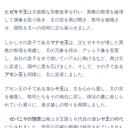
ヒゼキヤ王
は大規模な宗教改革を行い、異教の祭壇を破壊
して偶像を取り除き、主の宮を再び開き、祭司を復職さ
せ、国民を主への信仰に立ち返らせました。
しかしその息子である
マナセ王
は、父ヒゼキヤが壊した異
教の祭壇を再建し、天の万象を拝み、アシェラ像を安置
し、自分の息子を火で焼いてバアルに捧げるなど、再び主
に反逆し、国中に悪を広げました。そして、その子である
アモン王
も同様に、主に反逆しました。
アモン王の子である
ヨシヤ王
は、主を心から愛し、主の宮
を修復し、祭司たちをその地位に戻し、律法の書に命じら
れていた通りに、過ぎ越しの祭りを再開しました。
ゼパニヤの預言
は南ユダ王国１６代目の
ヨシヤ王
の時代
になされました。預言の正確な時期は特定されていません