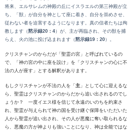
将来、エルサレムの神殿の丘にイスラエルの第三神殿が立
ち、「獣」が自分を神として座に着き、自分を崇めさせ、
従わない者を迫害するようになります。真の信者たちは殉
教します（
黙示録20：4
）が、主が再臨され、その獣を捕
らえ、火の池に投げ込まれます（
黙示録19：20
）。
クリスチャンのからだが「聖霊の宮」と呼ばれているの
で、「神の宮の中に座を設け」を「クリスチャンの心に不
法の人が座す」とする解釈があります。
もしクリスチャンが不法の人を「
主
」として心に迎えるな
ら、聖霊はクリスチャンのからだから追い出されるのでし
ょうか？ 一度イエス様を信じて永遠のいのちを約束さ
れ、聖霊が与えられて神の国を受け継ぐ保障をいただいた
人から聖霊が追い出され、その人が悪魔に奪い取られるな
ら、悪魔の方が神よりも強いことになり、神は全能ではな