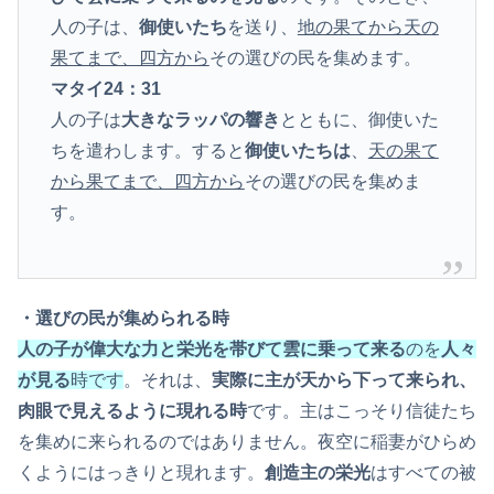
人の子は、
御使いたち
を送り、
地の果てから天の
果てまで、四方から
その選びの民を集めます。
マタイ24：31
人の子は
大きなラッパの響き
とともに、御使いた
ちを遣わします。すると
御使いたちは
、
天の果て
から果てまで、四方から
その選びの民を集めま
す。
・選びの民が集められる時
人の子が偉大な力と栄光を帯びて雲に乗って来る
のを
人々
が見る
時です
。それは、
実際に主が天から下って来られ、
肉眼で見えるように現れる時
です。主はこっそり信徒たち
を集めに来られるのではありません。夜空に稲妻がひらめ
くようにはっきりと現れます。
創造主の栄光
はすべての被