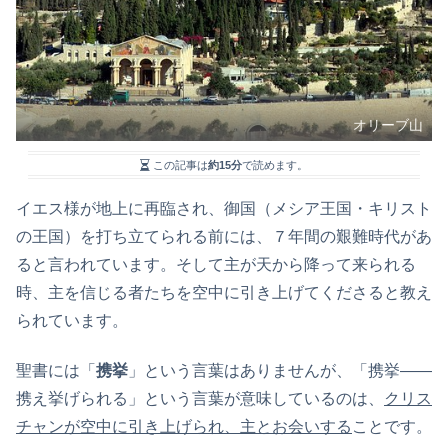
オリーブ山
この記事は
約15分
で読めます。
イエス様が地上に再臨され、御国（メシア王国・キリスト
の王国）を打ち立てられる前には、７年間の艱難時代があ
ると言われています。そして主が天から降って来られる
時、主を信じる者たちを空中に引き上げてくださると教え
られています。
聖書には「
携挙
」という言葉はありませんが、「携挙――
携え挙げられる」という言葉が意味しているのは、
クリス
チャンが空中に引き上げられ、主とお会いする
ことです。