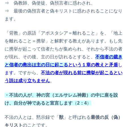
⇒ 偽教師、偽使徒、偽預言者に惑わされ、
⇒ 最後の偽預言者と偽キリストに惑わされることになり
ます。
「背教」の原語「アポスタシア＝離れること」を、「地上
を離れること＝携挙」と解釈する教えがあります。もし先
に携挙が起こって信者たちが集められ、それから不法の者
が現れ、その後、主の日が訪れるとすると、
不信者の裁き
と信者の救出は主の日に起こる
という１章の教えと矛盾
し
ます
。ですから、
不法の者が現れる前に携挙が起こるとい
う説は成り立ちません
。
・不法の人が
、
神の宮（エルサレム神殿）の中に座を設
け、自分が神であると宣言します
（
2：4
）
不法の人とは、黙示録で「
獣
」と呼ばれる
最後の反（偽）
キリスト
のことです。