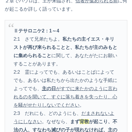
２章でパウロは、主が来臨され、
信者が集められる前
に何
が起こるか詳しく語っています。
Ⅱテサロニケ2：1～
4
2:1 さて兄弟たちよ。
私たちの主イエス・キリ
ストが再び来られることと、私たちが主のみもと
に集められる
こと
に関して、あなたがたにお願い
することがあります。
2:2 霊によってでも、あるいはことばによって
でも、あるいは私たちから出たかのような手紙に
よってでも、
主の日
がすでに来たかのように言わ
れるのを聞いて、すぐに落ち着きを失ったり、心
を騒がせたりしないでください
。
2:3 だれにも、どのようにも、
だまされないよ
うにしなさい
。なぜなら、
まず
背教
が起こり、不
法の人、すなわち滅びの子が現れなければ、主の