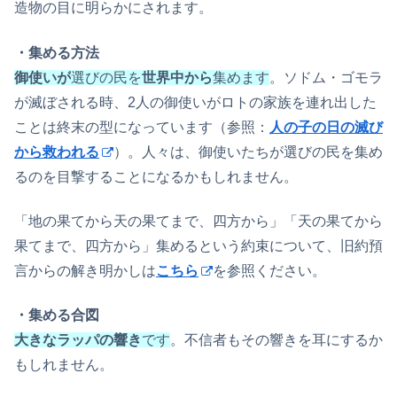
造物の目に明らかにされます。
・集める方法
御使いが
選びの民を
世界中から
集め
ます
。ソドム・ゴモラ
が滅ぼされる時、2人の御使いがロトの家族を連れ出した
ことは終末の型になっています（参照：
人の子の日の滅び
から救われる
）。人々は、御使いたちが選びの民を集め
るのを目撃することになるかもしれません。
「地の果てから天の果てまで、四方から」「天の果てから
果てまで、四方から」集めるという約束について、旧約預
言からの解き明かしは
こちら
を参照ください。
・集める合図
大きなラッパの響き
です
。不信者もその響きを耳にするか
もしれません。