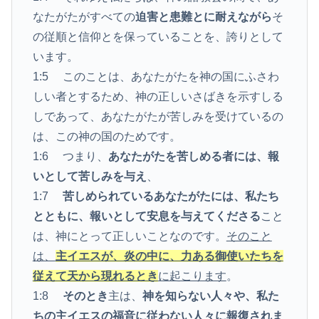
なたがたがすべての
迫害と患難とに耐えながら
そ
の従順と信仰とを保っていることを、誇りとして
います。
1:5 このことは、あなたがたを神の国にふさわ
しい者とするため、神の正しいさばきを示すしる
しであって、あなたがたが苦しみを受けているの
は、この神の国のためです。
1:6 つまり、
あなたがたを苦しめる者には、報
いとして苦しみを与え
、
1:7
苦しめられているあなたがたには、私たち
とともに、報いとして安息を与えてくださる
こと
は、神にとって正しいことなのです。
そのこと
は、
主イエスが、炎の中に、力ある御使いたちを
従えて天から現れるとき
に起こります
。
1:8
そのとき
主は、
神を知らない人々や、私た
ちの主イエスの福音に従わない人々に報復されま