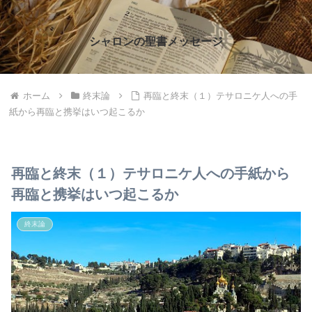
シャロンの聖書メッセージ
ホーム
終末論
再臨と終末（１）テサロニケ人への手
紙から再臨と携挙はいつ起こるか
再臨と終末（１）テサロニケ人への手紙から
再臨と携挙はいつ起こるか
終末論