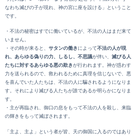
なわち滅びの子が現れ、神の宮に座を設ける」ということ
です。
・不法の秘密はすでに働いているが、不法の人はまだ来て
いません。
・その時が来ると、
サタンの働き
によって
不法の人が現
れ、あらゆる偽りの力、しるし、不思議
が伴い、
滅びる人
たちに対するあらゆる悪の欺き
が行われます。神が惑わす
力を送られるので、救われるために真理を信じないで、悪
を喜んでいた人たちは、不法の人に騙されるようになりま
す。それにより滅びる人たちが誰であるか明らかになりま
す。
・主が再臨され、御口の息をもって不法の人を殺し、来臨
の輝きをもって滅ぼされます。
「主よ、主よ」という者が皆、天の御国に入るのではあり