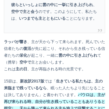
彼らといっしょに雲の中に一挙に引き上げられ
、
空中で主と会う
のです。このようにして、私たち
は、
いつまでも主とともにいる
ことになります。
ラッパが響き
、主が天から下って来られます。死んでいた
信者たちの
復活
が先に起こり、それから生き残っている信
者たちの
栄化
が起こり、一緒に
雲の中に引き上げられ
て
（携挙）
空中で
主とお会いします。
これは
主の日
、主が再臨される時の光景です。
15節は、
新改訳2017版
では「
生きている私たちは、主の
来臨まで残っているなら
、眠った人たちより先になること
は決してありません」と書かれています。
パウロは、主が
再び来られる時、自分が生き残っていることもありうると
想定
し、
天から降って来られる主を地上で目撃することに