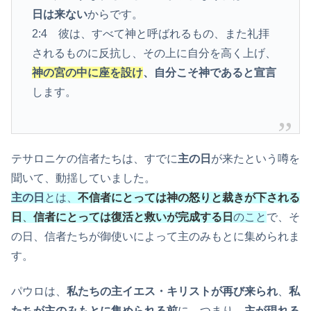
日は来ない
からです。
2:4 彼は、すべて神と呼ばれるもの、また礼拝
されるものに反抗し、その上に自分を高く上げ、
神の宮の中に座を設け
、自分こそ神であると宣言
します。
テサロニケの信者たちは、すでに
主の日
が来たという噂を
聞いて、動揺していました。
主の日
とは、
不信者にとっては神の怒りと裁きが下される
日
、
信者にとっては復活と救いが完成する日
のこと
で、そ
の日、信者たちが御使いによって主のみもとに集められま
す。
パウロは、
私たちの主イエス・キリストが再び来られ
、
私
たちが主のみもとに集められる前
に、つまり、
主が現れる