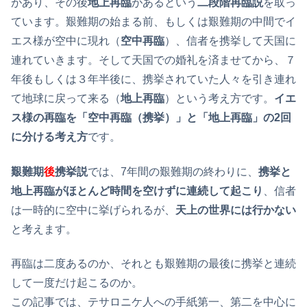
があり、その後
地上再臨
があるという
二段階再臨説
を取っ
ています。艱難期の始まる前、もしくは艱難期の中間でイ
エス様が空中に現れ（
空中再臨
）、信者を携挙して天国に
連れていきます。そして天国での婚礼を済ませてから、７
年後もしくは３年半後に、携挙されていた人々を引き連れ
て地球に戻って来る（
地上再臨
）という考え方です。
イエ
ス様の再臨を「空中再臨（携挙）」と「地上再臨」の2回
に分ける考え方
です。
艱難期
後
携挙説
では、7年間の艱難期の終わりに、
携挙と
地上再臨がほとんど時間を空けずに連続して起こり
、信者
は一時的に空中に挙げられるが、
天上の世界には行かない
と考えます。
再臨は二度あるのか、それとも艱難期の最後に携挙と連続
して一度だけ起こるのか。
この記事では、テサロニケ人への手紙第一、第二を中心に