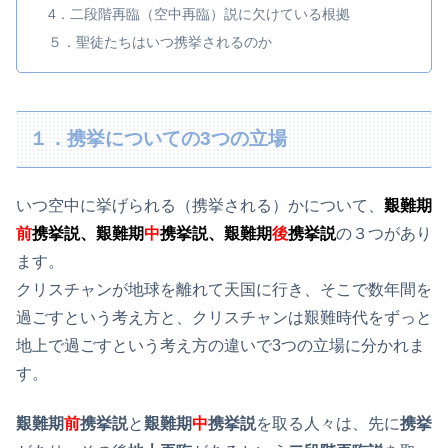
4．二段階再臨（空中再臨）説に欠けている根拠
５．聖徒たちはいつ携挙されるのか
１．携挙についての3つの立場
いつ空中に挙げられる（携挙される）かについて、
艱難期
前
携挙説、艱難期
中
携挙説、艱難期
後
携挙説
の３つがあり
ます。
クリスチャンが地球を離れて天国に行き、そこで数年間を
過ごすという考え方と、クリスチャンは艱難時代をずっと
地上で過ごすという考え方の違いで3つの立場に分かれま
す。
艱難期
前
携挙説
と
艱難期
中
携挙説
を取る人々は、先に
携挙