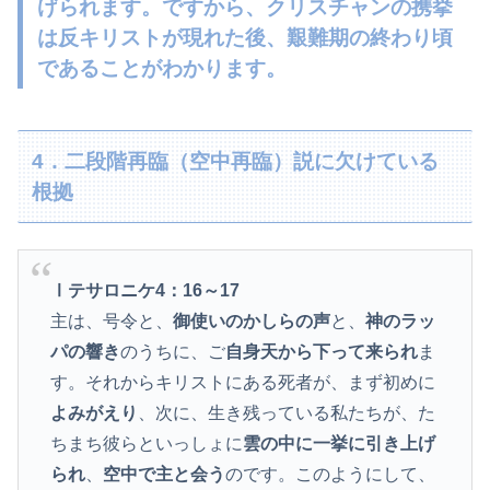
げられま
す。ですから、
クリスチャンの携挙
は反キリストが現れた後、艱難期の終わり頃
であることが
わかります。
4．二段階再臨（空中再臨）説に欠けている
根拠
Ⅰテサロニケ4：16～17
主は、号令と、
御使いのかしらの声
と、
神のラッ
パの響き
のうちに、ご
自身天から下って来られ
ま
す。それからキリストにある死者が、まず初めに
よみがえり
、次に、生き残っている私たちが、た
ちまち彼らといっしょに
雲の中に一挙に引き上げ
られ
、
空中で主と会う
のです。このようにして、