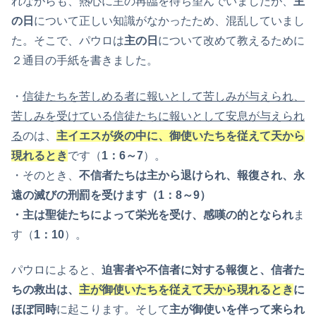
れながらも、熱心に主の再臨を待ち望んでいましたが、
主
の日
について正しい知識がなかったため、混乱していまし
た。そこで、パウロは
主の日
について改めて教えるために
２通目の手紙を書きました。
・
信徒たちを苦しめる者に報いとして苦しみが与えられ、
苦しみを受けている信徒たちに報いとして安息が与えられ
る
のは、
主イエスが炎の中に、御使いたちを従えて天から
現れるとき
です（
1
：6～7
）。
・そのとき、
不信者たちは主から退けられ、報復され、永
遠の滅びの刑罰を受けます（1：8～9）
・主は聖徒たちによって栄光を受け、感嘆の的となられ
ま
す（
1
：10
）。
パウロによると、
迫害者や不信者に対する報復と、信者た
ちの救出は、
主が御使いたちを従えて天から現れるとき
に
ほぼ同時
に起こります。そして
主が御使いを伴って来られ