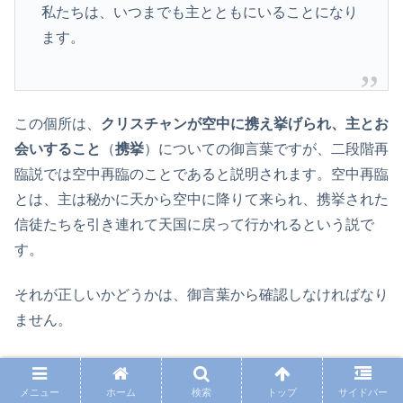
私たちは、いつまでも主とともにいることになり
ます。
この個所は、
クリスチャンが空中に携え挙げられ、主とお
会いすること
（
携挙
）についての御言葉ですが、二段階再
臨説では空中再臨のことであると説明されます。空中再臨
とは、主は秘かに天から空中に降りて来られ、携挙された
信徒たちを引き連れて天国に戻って行かれるという説で
す。
それが正しいかどうかは、御言葉から確認しなければなり
ません。
・信徒たちは空中で主と出会い、その後「いつまでも主と
ともにいる」ことになりますが、
どこに行くのかが書かれ
メニュー
ホーム
検索
トップ
サイドバー