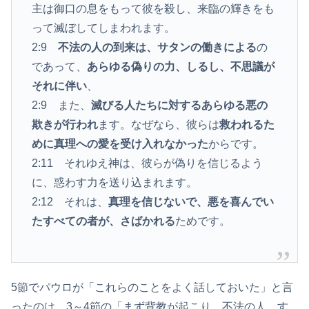
主は御口の息をもって彼を殺し、来臨の輝きをも
って滅ぼしてしまわれます。
2:9
不法の人の到来は、サタンの働きによる
の
であって、
あらゆる偽りの力、しるし、不思議が
それに伴い
、
2:9 また、
滅びる人たちに対するあらゆる悪の
欺きが行われ
ます。なぜなら、彼らは
救われるた
めに真理への愛を受け入れなかった
からです。
2:11 それゆえ神は、彼らが偽りを信じるよう
に、惑わす力を送り込まれます。
2:12 それは、
真理を信じないで、悪を喜んでい
たすべての者が、さばかれる
ためです。
5節でパウロが「これらのことをよく話しておいた」と言
ったのは、3～4節の「まず背教が起こり、不法の人、す