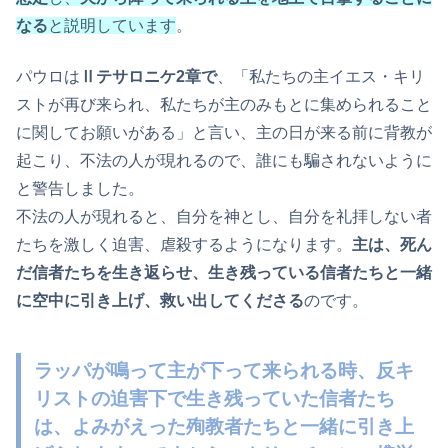
なる
と説明しています
。
パウロは
Ⅱテサロニケ2章で
、「私たちの主イエス・キリ
ストが再び来られ、私たちが主のみもとに集められること
に関してお願いがある」と言い、主の日が来る前に背教が
起こり、不法の人が現れるので、誰にも騙されないように
と警告しました。
不法の人が現れると、自分を神とし、自分を礼拝しない者
たちを激しく迫害、虐殺するようになります。
主は、死ん
だ信者たちを生き返らせ、生き残っている信者たちと一緒
に空中に引き上げ、救い出してくださる
のです。
ラッパが鳴って主が下って来られる時、
反キ
リストの迫害下で生き残っていた信者たち
は
、よみがえった
殉教
者たちと一緒に引き上