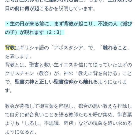
日の前に何が起こるか
を説明しています。
・主の日が来る前に、まず背教が起こり、不法の人（滅び
の子）が現れます
（
2：3
）
背教
はギリシャ語の「アポスタシア」で、「
離れること
」
を表します。
背教とは、聖書と救い主イエスを信じて従っていたはずの
クリスチャン（教会）が、神の「教えに背を向ける」こと
で、
聖書の神と正しい聖書信仰から離れる
ようになりま
す。
教会が背教して御言葉を軽視し、都合の悪い教えを排除し
て自分に都合良いことを語る教師たちを呼び集め、御言葉
よりも「しるし、不思議、奇跡」などの現象を追い求める
ようになると、