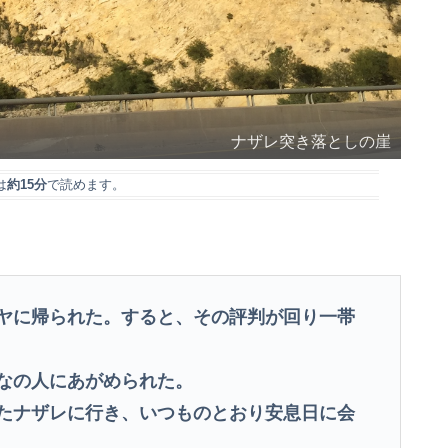
ナザレ突き落としの崖
は
約15分
で読めます。
ヤに帰られた。すると、その評判が回り一帯
なの人にあがめられた。
たナザレに行き、いつものとおり安息日に会
。