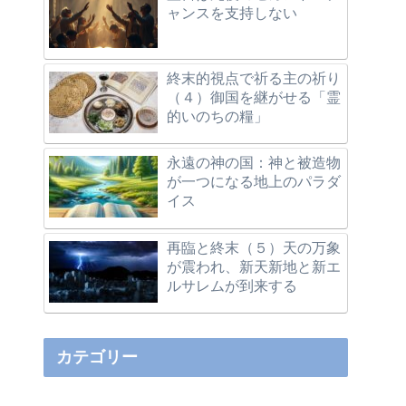
ャンスを支持しない
終末的視点で祈る主の祈り
（４）御国を継がせる「霊
的いのちの糧」
永遠の神の国：神と被造物
が一つになる地上のパラダ
イス
再臨と終末（５）天の万象
が震われ、新天新地と新エ
ルサレムが到来する
カテゴリー