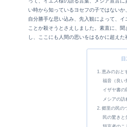
って、イエス様の語る言葉、メシア宣言に
い時から知っているヨセフの子ではないか
自分勝手な思い込み、先入観によって、イ
ことか殺そうとさえしました。素直に、聞
し、ここにも人間の思いをはるかに超えた
目
1. 恵みのおと
福音（良い
イザヤ書の
メシアの訪
2. 郷里の民
民の驚きと
預言者のこ