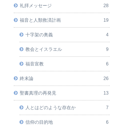
礼拝メッセージ
28
福音と人類救済計画
19
十字架の奥義
4
教会とイスラエル
9
福音宣教
6
終末論
26
聖書真理の再発見
13
人とはどのような存在か
7
信仰の目的地
6