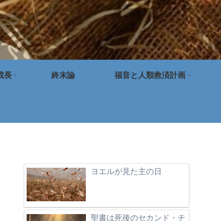
成長
終末論
福音と人類救済計画
ヨエルが見た主の日
聖書は死後のセカンド・チ