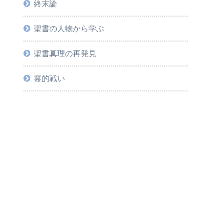
終末論
聖書の人物から学ぶ
聖書真理の再発見
霊的戦い