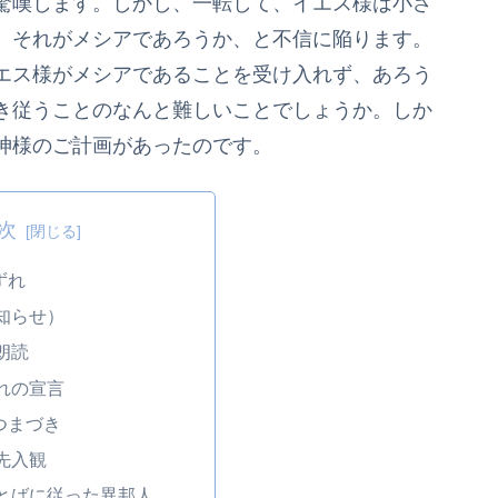
驚嘆します。しかし、一転して、イエス様は小さ
、それがメシアであろうか、と不信に陥ります。
エス様がメシアであることを受け入れず、あろう
き従うことのなんと難しいことでしょうか。しか
神様のご計画があったのです。
次
ずれ
知らせ）
朗読
れの宣言
のつまづき
先入観
とばに従った異邦人