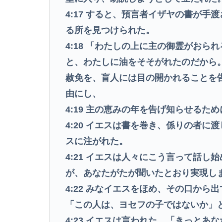
4:17
すると、預言者イザヤの書が手渡
る所を見つけられた。
4:18
「わたしの上に主の御霊がおられ
と、わたしに油をそそがれたのだから
赦免を、盲人には目の開かれることを
由にし、
4:19
主の恵みの年を告げ知らせるため
4:20
イエスは書を巻き、係りの者に渡
スに注がれた。
4:21
イエスは人々にこう言って話し始
が、あなたがたが聞いたとおり実現し
4:22
みなイエスをほめ、その口から出
「この人は、ヨセフの子ではないか」
4:23
イエスは言われた。「きっとあな