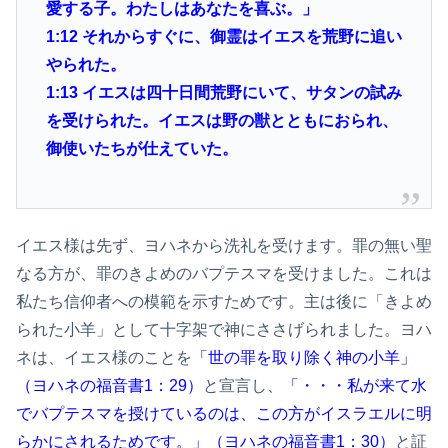
愛する子。わたしはあなたを喜ぶ。」
1:12
それからすぐに、御霊はイエスを荒野に追い
やられた。
1:13
イエスは四十日間荒野にいて、サタンの試み
を受けられた。イエスは野の獣とともにおられ、
御使いたちが仕えていた。
イエス様は先ず、ヨハネから洗礼を受けます。罪の無い聖
なる方が、罪のきよめのバプテスマを受けました。これは
私たち信仰者への模範を示すためです。主は後に「きよめ
られた小羊」として十字架で神にささげられました。ヨハ
ネは、イエス様のことを
「世の罪を取り除く神の小羊」
（ヨハネの福音書1：29）
と宣言し、
「・・・私が来て水
でバプテスマを授けているのは、この方がイスラエルに明
らかにされるためです。」（ヨハネの福音書1：30）
と証