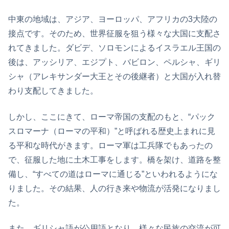
中東の地域は、アジア、ヨーロッパ、アフリカの3大陸の
接点です。そのため、世界征服を狙う様々な大国に支配さ
れてきました。ダビデ、ソロモンによるイスラエル王国の
後は、アッシリア、エジプト、バビロン、ペルシャ、ギリ
シャ（アレキサンダー大王とその後継者）と大国が入れ替
わり支配してきました。
しかし、ここにきて、ローマ帝国の支配のもと、“パック
スロマーナ（ローマの平和）”と呼ばれる歴史上まれに見
る平和な時代がきます。ローマ軍は工兵隊でもあったの
で、征服した地に土木工事をします。橋を架け、道路を整
備し、“すべての道はローマに通じる”といわれるようにな
りました。その結果、人の行き来や物流が活発になりまし
た。
また、ギリシャ語が公用語となり、様々な民族の交流が可