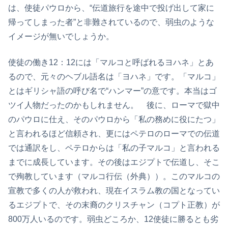
は、使徒パウロから、“伝道旅行を途中で投げ出して家に
帰ってしまった者”と非難されているので、弱虫のような
イメージが無いでしょうか。
使徒の働き12：12には「マルコと呼ばれるヨハネ」とあ
るので、元々のヘブル語名は「ヨハネ」です。「マルコ」
とはギリシャ語の呼び名で“ハンマー”の意です。本当はゴ
ツイ人物だったのかもしれません。 後に、ローマで獄中
のパウロに仕え、そのパウロから「私の務めに役にたつ」
と言われるほど信頼され、更にはペテロのローマでの伝道
では通訳をし、ペテロからは「私の子マルコ」と言われる
までに成長しています。その後はエジプトで伝道し、そこ
で殉教しています（マルコ行伝（外典））。このマルコの
宣教で多くの人が救われ、現在イスラム教の国となってい
るエジプトで、その末裔のクリスチャン（コプト正教）が
800万人いるのです。弱虫どころか、12使徒に勝るとも劣