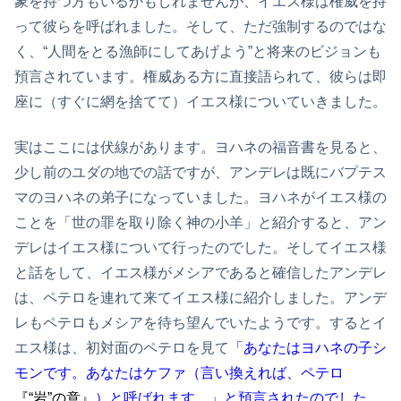
象を持つ方もいるかもしれませんが、イエス様は権威を持
って彼らを呼ばれました。そして、ただ強制するのではな
く、“人間をとる漁師にしてあげよう”と将来のビジョンも
預言されています。権威ある方に直接語られて、彼らは即
座に（すぐに網を捨てて）イエス様についていきました。
実はここには伏線があります。ヨハネの福音書を見ると、
少し前のユダの地での話ですが、アンデレは既にバプテス
マのヨハネの弟子になっていました。ヨハネがイエス様の
ことを「世の罪を取り除く神の小羊」と紹介すると、アン
デレはイエス様について行ったのでした。そしてイエス様
と話をして、イエス様がメシアであると確信したアンデレ
は、ペテロを連れて来てイエス様に紹介しました。アンデ
レもペテロもメシアを待ち望んでいたようです。するとイ
エス様は、初対面のペテロを見て
「あなたはヨハネの子シ
モンです。あなたはケファ（言い換えれば、ペテロ
『“岩”の意』
）と呼ばれます。」と預言されたのでした