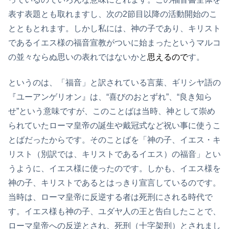
表す表題とも取れますし、次の2節目以降の活動開始のこ
とともとれます。しかし私には、神の子であり、キリスト
であるイエス様の福音宣教がついに始まったというマルコ
の並々ならぬ思いの表れではないかと
思えるので
す。
というのは、「福音」と訳されている言葉、ギリシヤ語の
『ユーアンゲリオン』は、“喜びのおとずれ”、“良き知ら
せ”という意味ですが、このことばは当時、神として崇め
られていたローマ皇帝の誕生や戴冠式など祝い事に使うこ
とばだったからです。そのことばを「神の子、イエス・キ
リスト（別訳では、キリストであるイエス）の福音」とい
うように、イエス様に使ったのです。しかも、イエス様を
神の子、キリストであるとはっきり宣言しているのです。
当時は、ローマ皇帝に反逆する者は死刑にされる時代で
す。イエス様も神の子、ユダヤ人の王と告白したことで、
ローマ皇帝への反逆とされ、死刑（十字架刑）とされまし