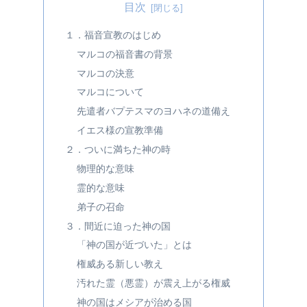
目次
１．福音宣教のはじめ
マルコの福音書の背景
マルコの決意
マルコについて
先遣者バプテスマのヨハネの道備え
イエス様の宣教準備
２．ついに満ちた神の時
物理的な意味
霊的な意味
弟子の召命
３．間近に迫った神の国
「神の国が近づいた」とは
権威ある新しい教え
汚れた霊（悪霊）が震え上がる権威
神の国はメシアが治める国