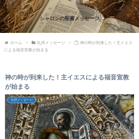
シャロンの聖書メッセージ
ホーム
礼拝メッセージ
神の時が到来した！主イエス
による福音宣教が始まる
神の時が到来した！主イエスによる福音宣教
が始まる
礼拝メッセージ