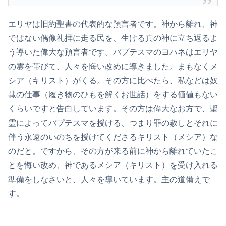
エリヤは旧約聖書の代表的な預言者です。神から離れ、神
ではない偶像礼拝に走る民を、生ける真の神に立ち返るよ
う導いた偉大な預言者です。バプテスマのヨハネはエリヤ
の霊を帯びて、人々を悔い改めに導きました。まもなくメ
シア（キリスト）がくる。その方に比べたら、私などは奴
隷の仕事（履き物のひもを解くお世話）をする価値もない
くらいですと告白しています。その方は偉大なお方で、聖
霊によってバプテスマを授ける、つまり罪の赦しとそれに
伴う永遠のいのちを授けてくださるキリスト（メシア）な
のだと。ですから、その方が来る前に神から離れていたこ
とを悔い改め、神であるメシア（キリスト）を受け入れる
準備をしなさいと、人々を導いています。主の道備えで
す。