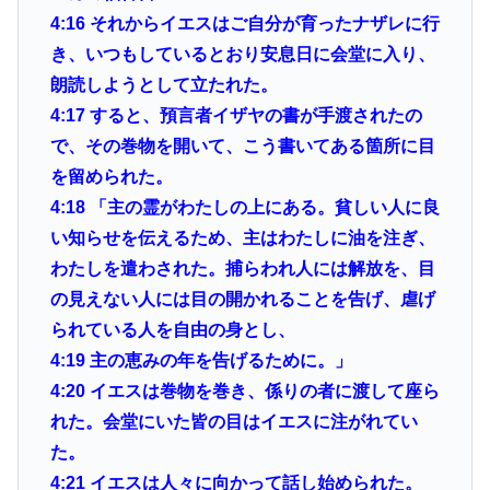
4:16
それからイエスはご自分が育ったナザレに行
き、いつもしているとおり安息日に会堂に入り、
朗読しようとして立たれた。
4:17
すると、預言者イザヤの書が手渡されたの
で、その巻物を開いて、こう書いてある箇所に目
を留められた。
4:18
「主の霊がわたしの上にある。貧しい人に良
い知らせを伝えるため、主はわたしに油を注ぎ、
わたしを遣わされた。捕らわれ人には解放を、目
の見えない人には目の開かれることを告げ、虐げ
られている人を自由の身とし、
4:19
主の恵みの年を告げるために。」
4:20
イエスは巻物を巻き、係りの者に渡して座ら
れた。会堂にいた皆の目はイエスに注がれてい
た。
4:21
イエスは人々に向かって話し始められた。