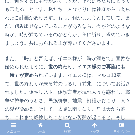
に、何をするにも時がありますが、それは私たちにとって
も言えることです。私たち一人ひとりには神様から与えら
れたご計画があります。もし、何かしようとしていて、ま
だ、踏み出せないでいることがあるなら、今がどのような
時か、時が満ちているのかどうか、主に祈り、求めていき
ましょう。共におられる主が導いてくださいます。
また、「時」と言えば、イエス様が「時が満ちて」宣教を
始められたように、
世の終わり、イエス様のご再臨にも
「時」が定められて
います。イエス様は、マルコ13章
で、世の終わりが来る前のしるし（前兆）についてお話さ
れました。偽キリスト、偽預言者が現れ人々を惑わし、戦
争や戦争のうわさ、民族紛争、地震、飢饉がおこり、人々
の愛が冷める。そして、太陽は暗くなり、星は天から落
ち、これまで経験したことのない苦難が起こると。そし
て、
「これらのことが起こるのを見たら、人の子が戸口ま
メニュー
ホーム
検索
トップ
サイドバー
で近づいていることを知りなさい。」（マルコ13：29）