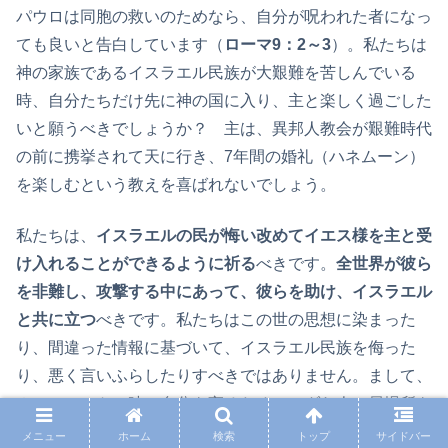
パウロは同胞の救いのためなら、自分が呪われた者になっ
ても良いと告白しています（
ローマ9：2～3
）。私たちは
神の家族であるイスラエル民族が大艱難を苦しんでいる
時、自分たちだけ先に神の国に入り、主と楽しく過ごした
いと願うべきでしょうか？ 主は、異邦人教会が艱難時代
の前に携挙されて天に行き、7年間の婚礼（ハネムーン）
を楽しむという教えを喜ばれないでしょう。
私たちは、
イスラエルの民が悔い改めてイエス様を主と受
け入れることができるように祈る
べきです。
全世界が彼ら
を非難し、攻撃する中にあって、彼らを助け、イスラエル
と共に立つ
べきです。私たちはこの世の思想に染まった
り、間違った情報に基づいて、イスラエル民族を侮った
り、悪く言いふらしたりすべきではありません。まして、
ホロコーストの時、自分を守るためにユダヤ人の居場所を
密告し、迫害に加担した人々のように振舞って、自分のい
メニュー
ホーム
検索
トップ
サイドバー