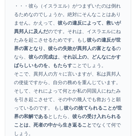
・・・彼ら（イスラエル）がつまずいたのは倒れ
るためなのでしょうか。絶対にそんなことはあり
ません。かえって、
彼らの違反によって、救いが
異邦人に及んだ
のです。それは、イスラエルにね
たみを起こさせるためです。もし
彼らの違反が世
界の富となり、彼らの失敗が異邦人の富となる
の
なら、
彼らの完成は、それ以上の、どんなにかす
ばらしいものを、もたらす
ことでしょう。
そこで、異邦人の方々に言いますが、私は異邦人
の使徒ですから、自分の務めを重んじています。
そして、それによって何とか私の同国人にねたみ
を引き起こさせて、その中の幾人でも救おうと願
っているのです。 もし
彼らの捨てられることが世
界の和解である
としたら、
彼らの受け入れられる
ことは、死者の中から生き返ること
でなくて何で
しょう。