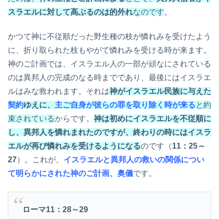
スラエルに対して高ぶるのは的外れ
なのです
。
かつて神に不従順だった野生種の枝が憐れみを受けたよう
に、折り取られた枝もやがて憐れみを受ける時が来ます。
神のご計画では、イスラエル人の一部が頑なにされている
のは異邦人の完成のなる時までであり、最後にはイスラエ
ルはみな救われます。それは
神がイスラエル民族に与えた
契約
ゆえに、
主ご自身が彼らの罪を取り除く時が来る
と約
束されている
からです。
神は初めにイスラエルを不従順に
し、異邦人を憐れまれたのですが、終わりの時にはイスラ
エルが再び憐れみを受けるようになる
のです（
11：25～
27
）。これが、
イスラエルと異邦人の救いの関係につい
て明らかにされた神のご計画、奥儀
です。
ローマ11：28～29