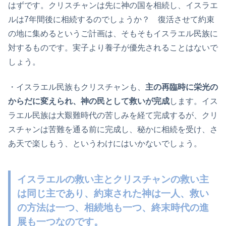
はずです。クリスチャンは先に神の国を相続し、イスラエ
ルは7年間後に相続するのでしょうか？ 復活させて約束
の地に集めるというご計画は、そもそもイスラエル民族に
対するものです。実子より養子が優先されることはないで
しょう。
・イスラエル民族もクリスチャンも、
主の再臨時に栄光の
からだに変えられ、神の民として救いが完成
します。イス
ラエル民族は大艱難時代の苦しみを経て完成するが、クリ
スチャンは苦難を通る前に完成し、秘かに相続を受け、さ
あ天で楽しもう、というわけにはいかないでしょう。
イスラエルの救い主とクリスチャンの救い主
は同じ主
であり、
約束された神は一人
、
救い
の方法は一つ
、
相続地も一つ
、
終末時代の進
展も一つ
なのです。