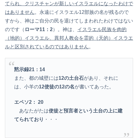
てられ、クリスチャンが新しいイスラエルになったわけで
はありません
。永遠にイスラエル12部族の名が残るので
すから、神はご自分の民を退けてしまわれたわけではない
のです（
ローマ11：2
）。神は、
イスラエル民族を肉的
（地的）イスラエル、異邦人教会を霊的（天的）イスラエ
ルと区別されているのではありません
。
黙示録21：14
また、都の城壁には
12の土台石
があり、それに
は、小羊の
12使徒の12の名
が書いてあった。
エペソ2： 20
あなたがたは
使徒と預言者という土台の上に建
てられており
・・・