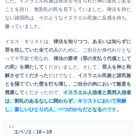
した。イスラエル民族は律法を与えられた神の選民である
ことを誇り、無割礼の民を見下していました。律法を持た
ない諸国民は、そのようなイスラエル民族に反感を持ち、
嫌っていました。
イエス・キリストは、
律法を知りつつ、あるいは知らずに
罪を犯していた全ての人
のために、ご自分が身代わりとな
って十字架で死なれ、
律法の要求（罪の支払う代価として
の死）を満たして
くださいました。そして、
罪人を神と和
解させてくださった
だけでなく、
イスラエル民族と諸民族
とを隔てていた壁を打ち壊し、ご自分の肉において敵意を
廃棄して
くださったので、
イスラエル人信者と異邦人信者
は、割礼のあるなしに関わらず、
キリストにおいて和解
し、新しいひとりの人、一つのからだ
となる
のです
。
エペソ2：18～19