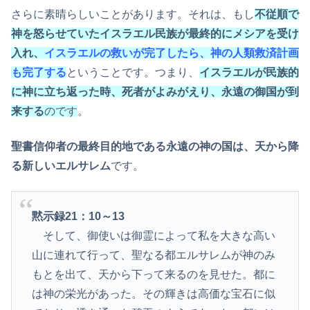
さらに素晴らしいことがあります。それは、もし
不従順で
神を怒らせていたイスラエル民族が最終的にメシアを受け
入れ、
イスラエルの救いが完了したら、神の人類救済計画
も完了する
ということです。つまり、
イスラエルが民族的
に神に立ち返った時、死者がよみがえり、永遠の御国が到
来する
のです
。
聖書信仰者の最終目的地である永遠の神の国は、天から降
る新しいエルサレム
です。
黙示録21：10～13
そして、御使いは御霊によって私を大きな高い
山に連れて行って、聖なる都エルサレムが神のみ
もとを出て、天から下って来るのを見せた。都に
は神の栄光があった。その輝きは高価な宝石に似