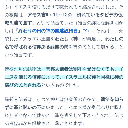
も）イエスを信じるだけで救われると結論されました。そ
の根拠は、
アモス書9：11～12
の「
倒れているダビデの仮
庵を建て直す
」という預言でした（預言の詳細な解き明か
しは
「終わりの日の神の国建設預言」
）。それは、「分
裂したイスラエル王国を
わたし（神）
が再建し、
わたしの
名で呼ばれる信仰ある諸国の民
を神の民として加える」と
いう預言です。
使徒たちの結論は、
異邦人信者は割礼を受けなくても、イ
エスを信じる信仰によって、イスラエル民族と同様に神の
選びの民とされる
というものでした。
異邦人信者は、かつて神とは無関係の存在で、
律法を知ら
ずに罪と呪いの下に
いました。イエス様が身代わりに呪わ
れた者となって裁かれ、罪を処分して下さったので、信じ
る者は罪から解放され、義とされます。