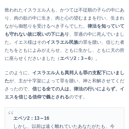
救われたイスラエル人も、かつては不従順の子らの中にあ
り、肉の欲の中に生き、肉と心の望むままを行い、生まれ
ながら御怒りを受けるべき子らでした。
律法を知っていて
も守れない故に呪いの下にあり
、罪過の中に死んでいまし
た。イエス様はその
イスラエル民族
の罪を贖い、信じた者
たちをともによみがえらせ、ともに生かし、ともに天の所
に座らせくださいました（
エペソ2：3～6
）。
このように、
イスラエル人も異邦人も罪の支配下にいまし
た
が、主が十字架によって罪を贖い、神と和解させてくだ
さったので、
信じる全ての人は、律法の行いによらず、イ
エスを信じる信仰で義とされる
のです。
エペソ2：13～16
しかし、以前は遠く離れていたあなたがたも、今