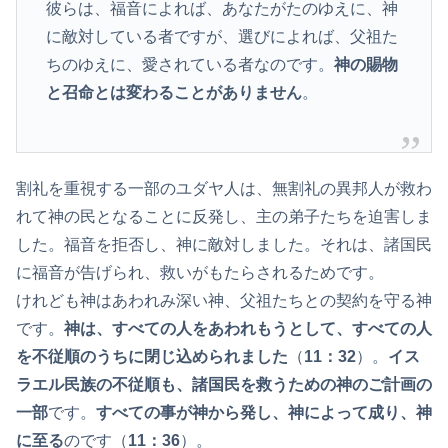
彼らは、福音によれば、あなたがたのゆえに、神
に敵対している者ですが、選びによれば、父祖た
ちのゆえに、愛されている者なのです。
神の賜物
と召命とは変わることがありません
。
割礼を重視する一部のユダヤ人は、無割礼の異邦人が救わ
れて神の民となることに反発し、主の弟子たちを迫害しま
した。福音を拒否し、神に敵対しました。それは、諸国民
に福音が告げられ、救いがもたらされるためです。
けれども神はあわれみ深い神、父祖たちとの契約を守る神
です。
神は、すべての人をあわれもうとして、すべての人
を不従順のうちに閉じ込められました
（
11：32
）。
イス
ラエル民族の不従順も、諸国民を救うための神のご計画の
一部
です。
すべての事が神から発し、神によって成り、神
に至る
のです（
11：36
）。