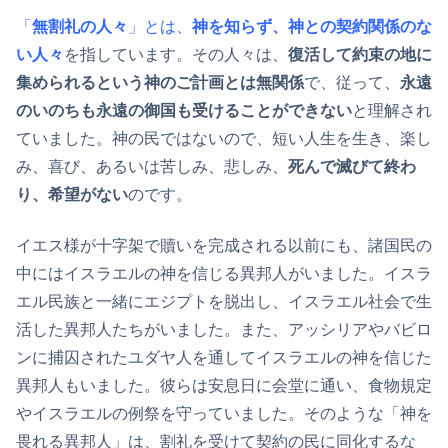
「
無割礼の人々
」とは、
神を知らず、神との契約関係のな
い人々
を指しています。その人々は、
復活して約束の地に
集められるという神のご計画とは無関係
で、従って、
永遠
のいのちも永遠の御国も受けることができない
と理解され
ていました。神の民ではないので、短い人生を生き、楽し
み、喜び、あるいは苦しみ、悲しみ、
死んで滅びて終わ
り、希望がない
のです。
イエス様が十字架で贖いを完成される以前にも、諸国民の
中にはイスラエルの神を信じる異邦人がいました。イスラ
エル民族と一緒にエジプトを脱出し、イスラエル社会で生
活した異邦人たちがいました。また、アッシリアやバビロ
ンに捕囚されたユダヤ人を通してイスラエルの神を信じた
異邦人もいました。彼らは安息日に会堂に通い、食物規定
やイスラエルの例祭を守っていました。そのような「神を
畏れる異邦人」は、割礼を受けて契約の民に同化するな