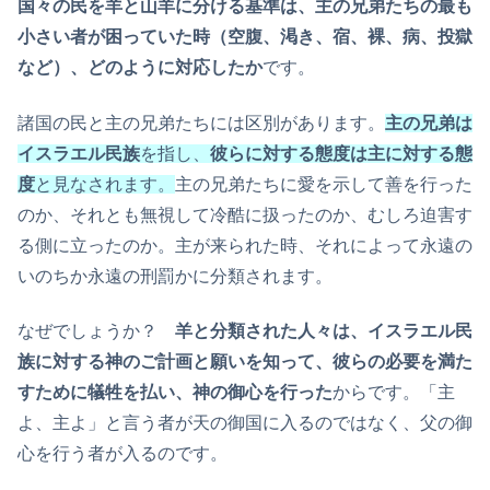
国々の民を羊と山羊に分ける基準は、主の兄弟たちの最も
小さい者が困っていた時（空腹、渇き、宿、裸、病、投獄
など）、どのように対応したか
です。
諸国の民と主の兄弟たちには区別があります。
主の兄弟は
イスラエル民族
を指し、
彼らに対する態度は主に対する態
度
と見なされます。
主の兄弟たちに愛を示して善を行った
のか、それとも無視して冷酷に扱ったのか、むしろ迫害す
る側に立ったのか。主が来られた時、それによって永遠の
いのちか永遠の刑罰かに分類されます。
なぜでしょうか？
羊と分類された人々は、イスラエル民
族に対する神のご計画と願いを知って、彼らの必要を満た
すために犠牲を払い、神の御心を行った
からです。「主
よ、主よ」と言う者が天の御国に入るのではなく、父の御
心を行う者が入るのです。