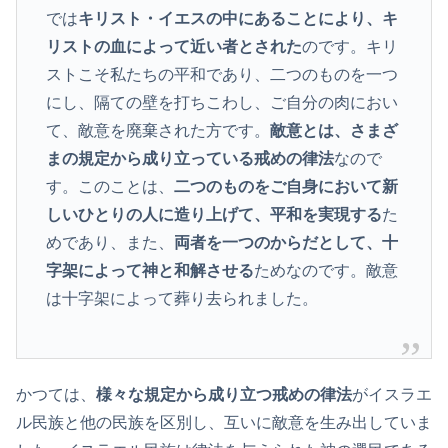
では
キリスト・イエスの中にあることにより、キ
リストの血によって近い者とされた
のです。キリ
ストこそ私たちの平和であり、二つのものを一つ
にし、隔ての壁を打ちこわし、ご自分の肉におい
て、敵意を廃棄された方です。
敵意とは、さまざ
まの規定から成り立っている戒めの律法
なので
す。このことは、
二つのものをご自身において新
しいひとりの人に造り上げて、平和を実現する
た
めであり、また、
両者を一つのからだとして、十
字架によって神と和解させる
ためなのです。敵意
は十字架によって葬り去られました。
かつては、
様々な規定から成り立つ戒めの律法
がイスラエ
ル民族と他の民族を区別し、互いに敵意を生み出していま