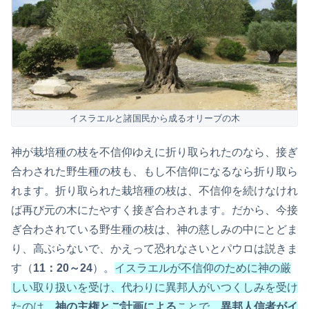
イスラエルと諸国民から成るオリーブの木
神が栽培種の枝を不信仰ゆえに折り取られたのなら、接ぎ
合わされた野生種の枝も、もし不信仰になるなら折り取ら
れます。折り取られた栽培種の枝は、不信仰を続けなけれ
ば再び元の木にたやすく接ぎ合わされます。だから、今接
ぎ合わされている野生種の枝は、神の慈しみの中にとどま
り、高ぶらないで、かえって恐れなさいとパウロは説きま
す（
11：20～24
）。
イスラエルが不信仰のために神の厳
しい取り扱いを受け、代わりに異邦人がいつくしみを受け
たのは、
神の主権とご計画による
ことで、
異邦人信者がイ