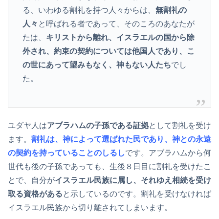
る、いわゆる割礼を持つ人々からは、
無割礼の
人々
と呼ばれる者であって、そのころのあなたが
たは、
キリストから離れ、イスラエルの国から除
外され、約束の契約については他国人であり、こ
の世にあって望みもなく、神もない人たち
でし
た。
ユダヤ人は
アブラハムの子孫である証拠
として割礼を受け
ます。
割礼は、神によって選ばれた民であり、神との永遠
の契約を持っていることのしるし
です。アブラハムから何
世代も後の子孫であっても、生後８日目に割礼を受けたこ
とで、自分が
イスラエル民族に属し、それゆえ相続を受け
取る資格がある
と示しているのです。割礼を受けなければ
イスラエル民族から切り離されてしまいます。