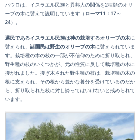
パウロは、イスラエル民族と異邦人の関係を2種類のオリ
ーブの木に譬えて説明しています（
ローマ11：17～
24
）。
選民であるイスラエル民族は神の栽培するオリーブの木
に
譬えられ、
諸国民は野生のオリーブの木
に譬えられていま
す。栽培種の木の枝の一部が不信仰のために折り取られ、
野生種の枝のいくつかが、元の性質に反して栽培種の木に
接がれました。接ぎ木された野生種の枝は、栽培種の木の
根に支えられ、その根から豊かな養分を受けているのだか
ら、折り取られた枝に対し誇ってはいけないと戒められて
います。