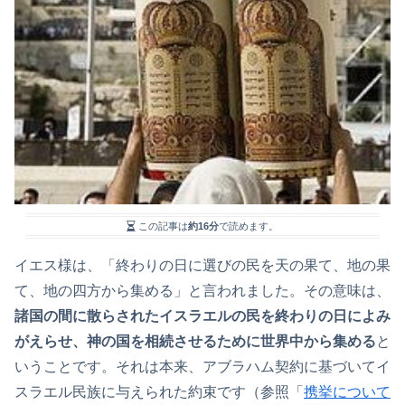
この記事は
約16分
で読めます。
イエス様は、「終わりの日に選びの民を天の果て、地の果
て、地の四方から集める」と言われました。その意味は、
諸国の間に散らされたイスラエルの民を終わりの日によみ
がえらせ、神の国を相続させるために世界中から集める
と
いうことです。それは本来、アブラハム契約に基づいてイ
スラエル民族に与えられた約束です（参照「
携挙について