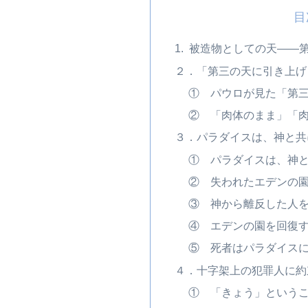
目
1. 被造物としての天――
２．「第三の天に引き上げ
① パウロが見た「第
② 「肉体のまま」「
３．パラダイスは、神と共
① パラダイスは、神
② 失われたエデンの
③ 神から離反した人
④ エデンの園を回復
⑤ 死者はパラダイス
４．十字架上の犯罪人に約
① 「きょう」という