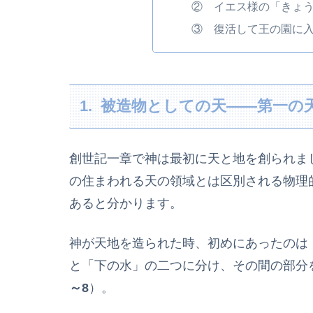
② イエス様の「きょ
③ 復活して王の園に
1. 被造物としての天――第一の
創世記一章で神は最初に天と地を創られま
の住まわれる天の領域とは区別される物理
あると分かります。
神が天地を造られた時、初めにあったのは
と「下の水」の二つに分け、その間の部分
～8
）。