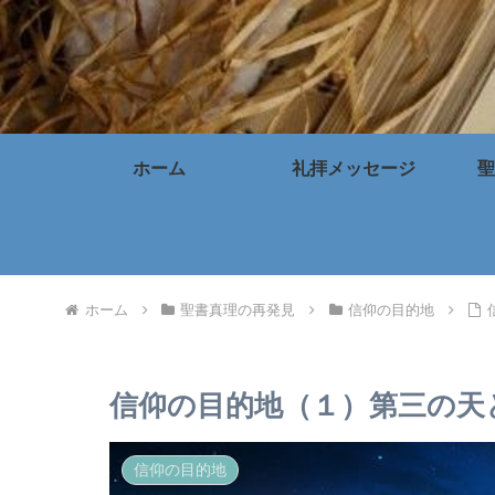
ホーム
礼拝メッセージ
聖
ホーム
聖書真理の再発見
信仰の目的地
信仰の目的地（１）第三の天
信仰の目的地