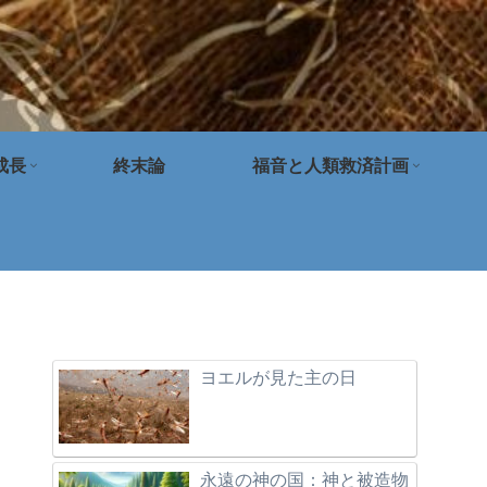
成長
終末論
福音と人類救済計画
ヨエルが見た主の日
永遠の神の国：神と被造物