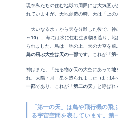
現在私たちの住む地球の周囲には大気圏が
れていますが、天地創造の時、天は「上の
「大いなる水」から天を分離した後で、神
～10
）、海には水に住む生き物を造り、地
られました。鳥は「地の上、天の大空を飛
鳥の飛ぶ大空は天の一部
です。これが「
第
神はまた、「光る物が天の大空にあって地
れ、太陽・月・星を造られました（
1：14
一部
であり、これが「
第二の天
」と呼ばれ
「第一の天」は鳥や飛行機の飛
る宇宙空間を表しています。第