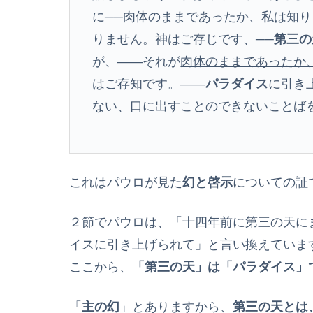
に──肉体のままであったか、私は知
りません。神はご存じです、──
第三の
が、――それが
肉体のままであったか
はご存知です。――
パラダイス
に引き
ない、口に出すことのできないことば
これはパウロが見た
幻と啓示
についての証
２節でパウロは、「十四年前に第三の天に
イスに引き上げられて」と言い換えていま
ここから、
「第三の天」は「パラダイス」
「
主の幻
」とありますから、
第三の天とは