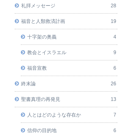
礼拝メッセージ
28
福音と人類救済計画
19
十字架の奥義
4
教会とイスラエル
9
福音宣教
6
終末論
26
聖書真理の再発見
13
人とはどのような存在か
7
信仰の目的地
6