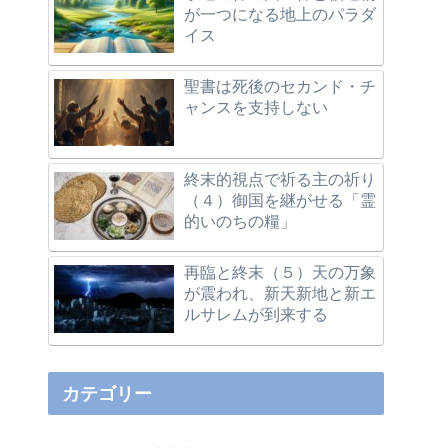
が一つになる地上のパラダ
イス
聖書は死後のセカンド・チ
ャンスを支持しない
終末的視点で祈る主の祈り
（４）御国を継がせる「霊
的いのちの糧」
再臨と終末（５）天の万象
が震われ、新天新地と新エ
ルサレムが到来する
カテゴリー