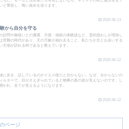
たちに、モーセと預言者たちを信じないなら、キリストの死と復活を見て
いと警告し、悔い改めを迫ります。
2020.06.13
体験から自分を守る
の訪問や御使いとの遭遇、天国・地獄の体験談など、霊的惑わしが増加し
は苦難の時代があり、天の万象が崩れ去ること、私たちが主とお会いする
い天地が訪れる時であると教えています。
2020.06.12
緒に歩き、話しているのがイエス様だと分からない。なぜ、分からないの
ィルターで、目がさえぎられていると物事の真の姿が見えないのです。し
開かれ、全てが見えるようになります。
2020.06.12
のページ