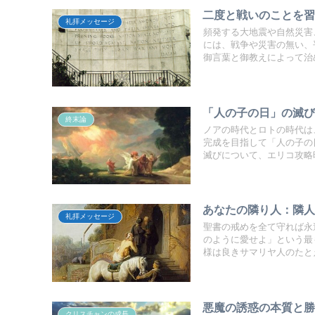
二度と戦いのことを
礼拝メッセージ
頻発する大地震や自然災害
には、戦争や災害の無い、
御言葉と御教えによって治
「人の子の日」の滅
終末論
ノアの時代とロトの時代は
完成を目指して「人の子の
滅びについて、エリコ攻略
あなたの隣り人：隣
礼拝メッセージ
聖書の戒めを全て守れば永
のように愛せよ」という最
様は良きサマリヤ人のたと
悪魔の誘惑の本質と
クリスチャンの成長