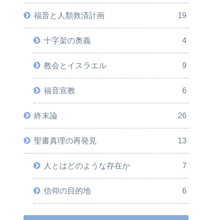
福音と人類救済計画
19
十字架の奥義
4
教会とイスラエル
9
福音宣教
6
終末論
26
聖書真理の再発見
13
人とはどのような存在か
7
信仰の目的地
6