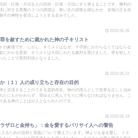
目的・計画・方法を人の目的・計画・方法にすり替えることです。勝利の
様に対する悪魔の３つの誘惑は、救い主の資格を損なわせ、全地の王を自
御子の神性を冒涜しようとする企みでした。
2020.06.26
の罪を赦すために裁かれた神の子キリスト
トの象徴です。しかし、キリストはなぜ、十字架にかからなくてはならな
架にかかる直前、キリストは６回にわたる裁判を受けました。罪を犯した
ったことで死刑判決となりました。
2020.06.22
在か（１）人の成り立ちと存在の目的
神と交流することのできる霊的存在。神の代理人として世界を正しく治め
れたにもかかわらず、罪ゆえに死んでちりに帰らなければなりません。こ
である神のことばが人となられたのです。
2020.06.19
「ラザロと金持ち」：金を愛するパリサイ人への警告
に入るための信仰と実践について教えています。神よりも金を愛し、イエ