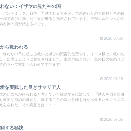
習わない：イザヤの見た神の国
、パンデミック、戦争、予測される大不況。世の終わりの大艱難とその後
平和で喜びに満ちた世界が来ると預言されています。主がエルサレムから
める神の国が始まるのです。
2020.08.02
びから救われる
、終わりの日に起こる救いと滅びの預言的な型です。イエス様は、救いの
日」に備えるように警告されました。主の再臨と救い、主の日の御怒りと
時のラハブ救出も合わせて学びます。
2020.07.18
人愛を実践した良きサマリア人
遠のいのちが得られると考えていた律法学者に対して、「隣人を自分自身
も重要な戒めの真意と、愛することの深い意味を分からせるためにイエス
えをされた。その真意とは・・・
2020.07.05
勝利する秘訣