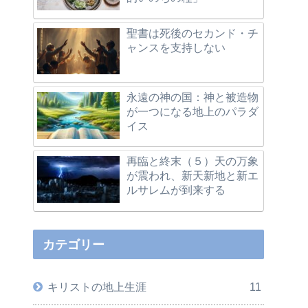
聖書は死後のセカンド・チ
ャンスを支持しない
永遠の神の国：神と被造物
が一つになる地上のパラダ
イス
再臨と終末（５）天の万象
が震われ、新天新地と新エ
ルサレムが到来する
カテゴリー
キリストの地上生涯
11