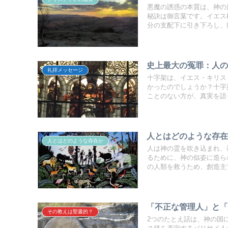
悪魔の誘惑の本質は、神の
秘訣は御言葉です。イエス
分の支配下に引き下ろし、
史上最大の冤罪：人
礼拝メッセージ
十字架は、イエス・キリス
かったのでしょうか？十字
ことのない方が、真実を語
人とはどのような存
人とはどのような存在か
人は神の霊を吹き込まれ、
るために、神の似姿に造ら
の人類を救うため、創造主
「不正な管理人」と
その教えは聖書的？
2つのたとえ話は、神の国