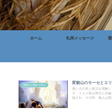
ホーム
礼拝メッセージ
聖
変貌山のモーセとエ
聖書の人物から学ぶ
救い主の死と復活を理解し
す。イエス様は律法と詩編
臨され、その時、義人は