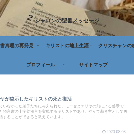
シャロンの聖書メッセージ
書真理の再発見
キリストの地上生涯
クリスチャンの
プロフィール
サイトマップ
リヤが啓示したキリストの死と復活
ていなかった弟子たちに与えられた、モーセとエリヤの幻による啓示で
と預言書の十字架預言を実現するキリストであり、やがて裁き主として再
復活することができると教えています。
2020.08.03