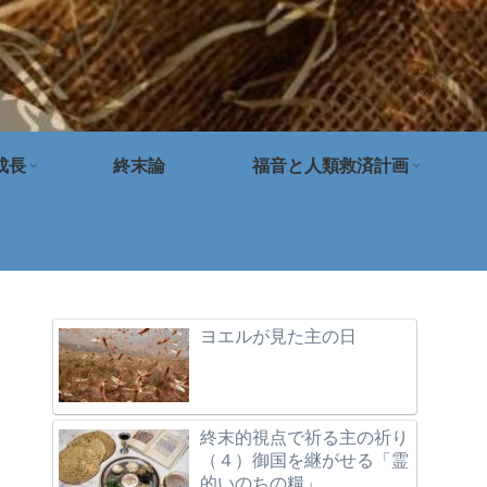
成長
終末論
福音と人類救済計画
ヨエルが見た主の日
終末的視点で祈る主の祈り
（４）御国を継がせる「霊
的いのちの糧」