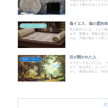
ス様を否定するパリサイ人
も信じて救われることがな
偽イエス、偽の霊的
クリスチャンの成長
世の終わりには、イエス様
ます。聖書は、再臨の前に
のは、万物が改まって新し
目が開かれた人
礼拝メッセージ
エマオへ下るこの二人。一
か？「自己中心」というフ
かし、真理を知ると、目が
次